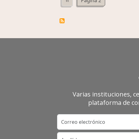
Página anterior
‹‹
Página 2
Varias instituciones, c
plataforma de con
Correo electrónico
Apellidos