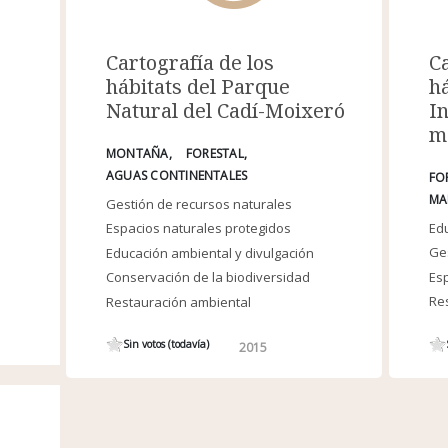
Ca
Cartografía de los
há
hábitats del Parque
In
Natural del Cadí-Moixeró
ma
MONTAÑA
FORESTAL
AGUAS CONTINENTALES
FO
MA
Gestión de recursos naturales
Edu
Espacios naturales protegidos
Ges
Educación ambiental y divulgación
Esp
Conservación de la biodiversidad
Re
Restauración ambiental
Sin votos (todavía)
2015