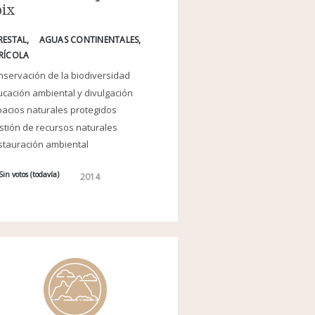
oix
RESTAL
AGUAS CONTINENTALES
RÍCOLA
servación de la biodiversidad
cación ambiental y divulgación
acios naturales protegidos
tión de recursos naturales
stauración ambiental
Sin votos (todavía)
2014