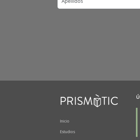
Ú
Peu
Inicio
Estudios