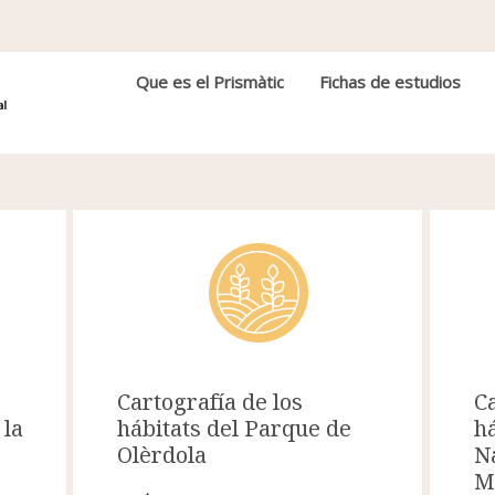
Navegación principal
Que es el Prismàtic
Fichas de estudios
Ca
Cartografía de los
 la
há
hábitats del Parque de
Na
Olèrdola
M