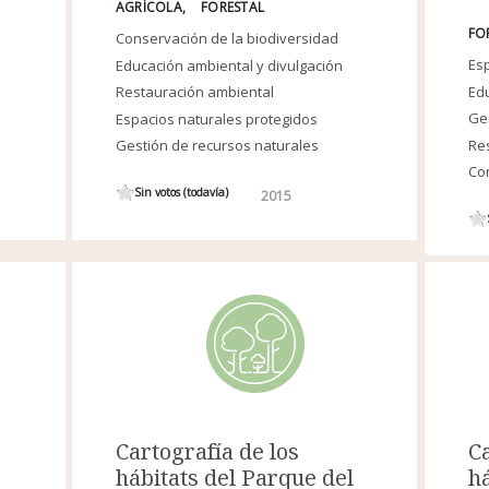
AGRÍCOLA
FORESTAL
FO
Conservación de la biodiversidad
Esp
Educación ambiental y divulgación
Edu
Restauración ambiental
Ges
Espacios naturales protegidos
Re
Gestión de recursos naturales
Con
Sin votos (todavía)
2015
Ca
Cartografía de los
há
hábitats del Parque del