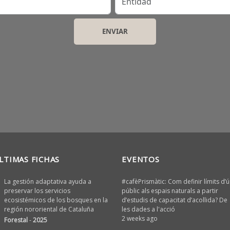
LTIMAS FICHAS
EVENTOS
La gestión adaptativa ayuda a
#cafèPrismàtic: Com definir límits d’ú
preservar los servicios
públic als espais naturals a partir
ecosistémicos de los bosques en la
d’estudis de capacitat d’acollida? De
región nororiental de Cataluña
les dades a l'acció
2 weeks ago
Forestal
-
2025