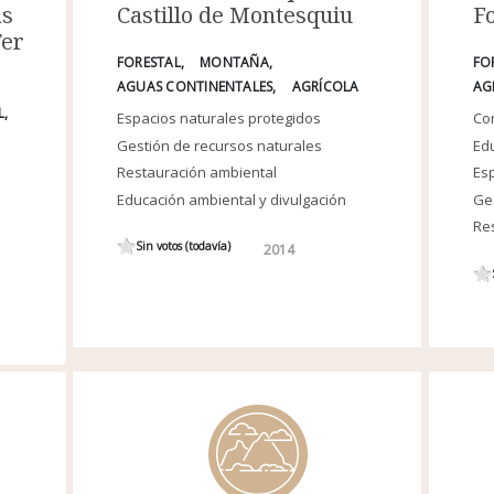
as
F
Castillo de Montesquiu
Ter
FO
FORESTAL
MONTAÑA
AG
AGUAS CONTINENTALES
AGRÍCOLA
L
Con
Espacios naturales protegidos
Edu
Gestión de recursos naturales
Esp
Restauración ambiental
Ges
Educación ambiental y divulgación
Re
Sin votos (todavía)
2014