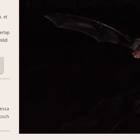
. et
erlap
ildl
nessa
Bosch