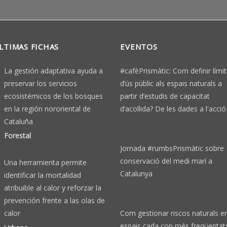
LTIMAS FICHAS
EVENTOS
La gestión adaptativa ayuda a
#cafèPrismàtic: Com definir límit
preservar los servicios
d’ús públic als espais naturals a
ecosistémicos de los bosques
partir d’estudis de capacitat
en la región nororiental de
d’acollida? De les dades a l'acció
Cataluña
1 week 6 days ago
Forestal
-
2025
Jornada #rumbsPrismàtic sobre
conservació del medi marí a
Una herramienta permite
Catalunya
identificar la mortalidad
2 months 4 weeks ago
atribuible al calor y reforzar la
prevención frente a las olas de
Com gestionar riscos naturals e
calor
espais cada cop més freqüentat