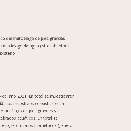
fico del murciélago de pies grandes
el murciélago de agua (M. daubentonii),
existeno
o del año 2021. En total se muestrearon
ià.
Los muestreos consistieron en
 murciélago de pies grandes y el
ebrados acuáticos. En total se
recogieron datos biométricos (género,