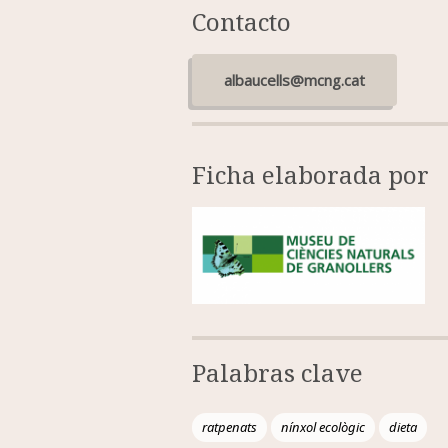
Contacto
albaucells@mcng.cat
Ficha elaborada por
Palabras clave
ratpenats
nínxol ecològic
dieta