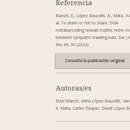
Referencia
Blanch, E., López-Baucells, A., Mata, V.A
al. To share or not to share: DNA
metabarcoding reveals trophic niche ov
between sympatric trawling bats. Eur J W
Res 69, 90 (2023).
Consulta la publicación original
Autoras/es
Estel Blanch, Adrià López‑Baucells, Va
A. Mata, Carles Flaquer, David López‑