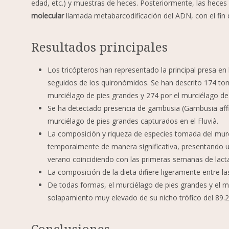
edad, etc.) y muestras de heces. Posteriormente, las heces
molecular
llamada metabarcodificación del ADN, con el fin de 
Resultados principales
Los tricópteros han representado la principal presa en
seguidos de los quironómidos. Se han descrito 174 toma
murciélago de pies grandes y 274 por el murciélago de
Se ha detectado presencia de gambusia (Gambusia affi
murciélago de pies grandes capturados en el Fluvià.
La composición y riqueza de especies tomada del murc
temporalmente de manera significativa, presentando un
verano coincidiendo con las primeras semanas de lacta
La composición de la dieta difiere ligeramente entre l
De todas formas, el murciélago de pies grandes y el 
solapamiento muy elevado de su nicho trófico del 89.
Conclusiones