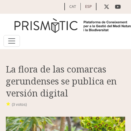
Pasar al contenido principal
CAT
ESP
La flora de las comarcas
gerundenses se publica en
versión digital
(
3
votos)