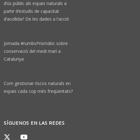
d’ús públic als espais naturals a
partir d’estudis de capacitat
d’acollida? De les dades a l'acció
2 weeks 1 day ago
Jornada #rumbsPrismàtic sobre
conservació del medi marí a
Catalunya
3 months ago
Com gestionar riscos naturals en
espais cada cop més freqüentats?
3 months ago
SÍGUENOS EN LAS REDES