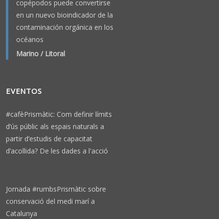
copépodos puede convertirse
en un nuevo bioindicador de la
contaminación orgánica en los
océanos
Marino / Litoral
-
2026
EVENTOS
#cafèPrismàtic: Com definir límits
d’ús públic als espais naturals a
partir d’estudis de capacitat
d’acollida? De les dades a l'acció
2 weeks 2 days ago
Jornada #rumbsPrismàtic sobre
conservació del medi marí a
Catalunya