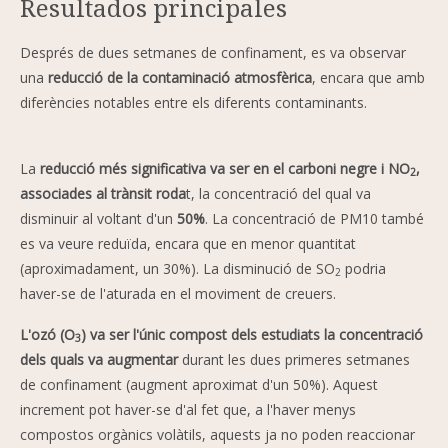
Resultados principales
Després de dues setmanes de confinament, es va observar
una
reducció de la contaminació atmosfèrica
, encara que amb
diferències notables entre els diferents contaminants.
La
reducció més significativa va ser en el carboni negre i NO
,
2
associades al trànsit roda
t, la concentració del qual va
disminuir al voltant d'un
50%
. La concentració de PM10 també
es va veure reduïda, encara que en menor quantitat
(aproximadament, un 30%). La disminució de SO
podria
2
haver-se de l'aturada en el moviment de creuers.
L'ozó (O
) va ser l'únic compost dels estudiats la concentració
3
dels quals va augmentar
durant les dues primeres setmanes
de confinament (augment aproximat d'un 50%). Aquest
increment pot haver-se d'al fet que, a l'haver menys
compostos orgànics volàtils, aquests ja no poden reaccionar