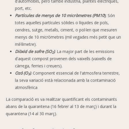
d'automòbils, però també indústria, plantes elèctriques,
port, etc.
Partícules de menys de 10 micròmetres (PM10
)
: Són
totes aquelles partícules sòlides o líquides de pols,
cendres, sutge, metalls, ciment, o pol·len que mesuren
menys de 10 micròmetres (mil vegades més petit que un
mil·límetre).
Diòxid de sofre (SO
)
. La major part de les emissions
2
d'aquest compost provenen dels vaixells (vaixells de
càrrega, ferries i creuers).
Ozó (O
)
. Component essencial de l'atmosfera terrestre,
3
la seva variació està relacionada amb la contaminació
atmosfèrica
La comparació es va realitzar quantificant els contaminants
abans de la quarantena (16 febrer al 13 de març) i durant la
quarantena (14 al 30 març).