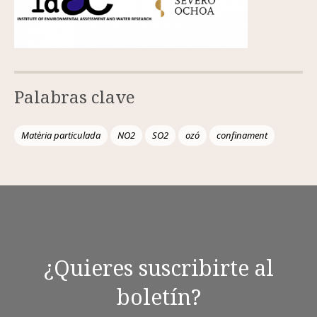
Palabras clave
Matèria particulada
NO2
SO2
ozó
confinament
¿Quieres suscribirte al
boletín?