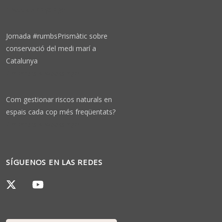
1 week 5 days ago
Jornada #rumbsPrismàtic sobre
conservació del medi marí a
Catalunya
2 months 4 weeks ago
Com gestionar riscos naturals en
espais cada cop més freqüentats?
2 months 4 weeks ago
SÍGUENOS EN LAS REDES