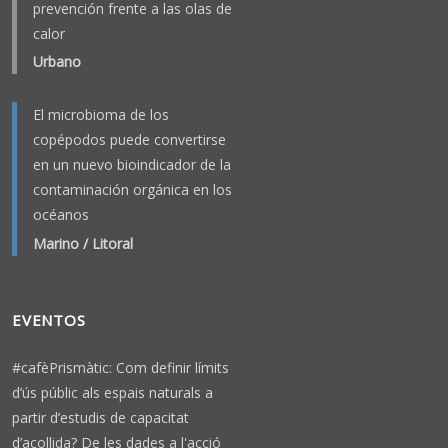
prevención frente a las olas de
calor
Urbano
-
2023
El microbioma de los
copépodos puede convertirse
en un nuevo bioindicador de la
contaminación orgánica en los
océanos
Marino / Litoral
-
2026
EVENTOS
#cafèPrismàtic: Com definir límits
d’ús públic als espais naturals a
partir d’estudis de capacitat
d’acollida? De les dades a l'acció