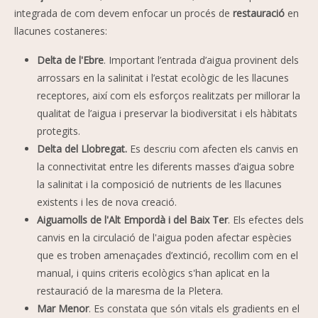
integrada de com devem enfocar un procés de
restauració
en
llacunes costaneres:
Delta de l'Ebre
. Important l’entrada d’aigua provinent dels
arrossars en la salinitat i l’estat ecològic de les llacunes
receptores, així com els esforços realitzats per millorar la
qualitat de l’aigua i preservar la biodiversitat i els hàbitats
protegits.
Delta del Llobregat.
Es descriu com afecten els canvis en
la connectivitat entre les diferents masses d’aigua sobre
la salinitat i la composició de nutrients de les llacunes
existents i les de nova creació.
Aiguamolls de l'Alt Empordà i del Baix Ter
. Els efectes dels
canvis en la circulació de l'aigua poden afectar espècies
que es troben amenaçades d’extinció, recollim com en el
manual, i quins criteris ecològics s'han aplicat en la
restauració de la maresma de la Pletera.
Mar Menor
. Es constata que són vitals els gradients en el