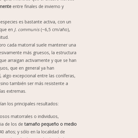
rmente
entre finales de invierno y
especies es bastante activa, con un
 que en
J. communis
(~6,5 cm/año),
itud.
ebro cada matorral suele mantener una
esivamente más gruesos, la estructura
que arraigan activamente y que se han
guos, que en general ya han
l
, algo excepcional entre las coníferas,
 sino también ser más resistente a
ías extremas.
an los principales resultados:
sos matorrales o individuos,
ia de los de
tamaño pequeño o medio
 años; y sólo en la localidad de