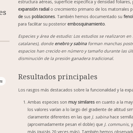
estructura aéreas, superficie específica y densidad foliares, 
expansión radial
o crecimiento primario de los matorrales p
es
de
sus
poblaciones
. También hemos documentado su
feno
para facilitar su posterior
embosquinamiento
.
Especies y área de estudio: Los estudios se realizaron en
catalanes), donde
enebro y sabina
forman manchas postra
espacios han crecido en número y tamaño durante las últ
disminución de la presión ganadera tradicional.
Resultados principales
es
Los rasgos más destacados sobre la funcionalidad y la exp
Ambas especies son
muy similares
en cuanto a la may
los valores varían a lo largo del gradiente de altitud 
claramente diferentes en las que
J. sabina
hace semill
(aproximadamente pesan el doble) que
J. communis
, 
más (quizás 20 veces más). También hemos observado