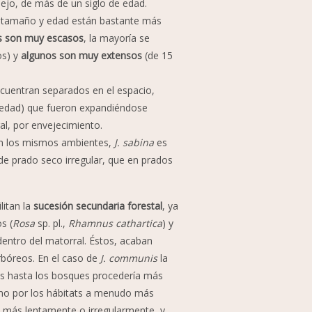
iejo, de más de un siglo de edad.
de tamaño y edad están bastante más
s son muy escasos
, la mayoría se
os) y
algunos son muy extensos
(de 15
cuentran separados en el espacio,
e edad) que fueron expandiéndose
al, por envejecimiento.
n los mismos ambientes,
J. sabina
es
e prado seco irregular, que en prados
litan la
sucesión secundaria forestal
, ya
s (
Rosa
sp. pl.,
Rhamnus cathartica
) y
dentro del matorral. Éstos, acaban
rbóreos. En el caso de
J. communis
la
os hasta los bosques procedería más
como por los hábitats a menudo más
 más lentamente o irregularmente, y