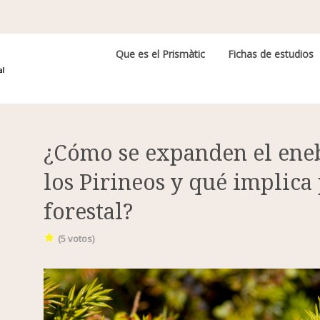
Navegación principal
Que es el Prismàtic
Fichas de estudios
¿Cómo se expanden el eneb
los Pirineos y qué implica 
forestal?
(
5
votos)