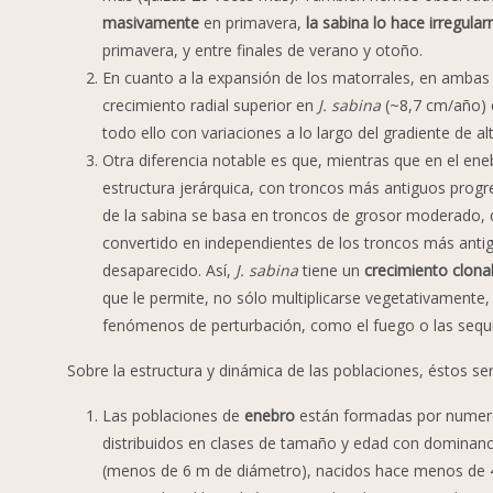
masivamente
en primavera,
la sabina lo hace irregula
primavera, y entre finales de verano y otoño.
En cuanto a la expansión de los matorrales, en ambas 
crecimiento radial superior en
J. sabina
(~8,7 cm/año)
todo ello con variaciones a lo largo del gradiente de alt
Otra diferencia notable es que, mientras que en el en
estructura jerárquica, con troncos más antiguos progr
de la sabina se basa en troncos de grosor moderado, 
convertido en independientes de los troncos más anti
desaparecido. Así,
J. sabina
tiene un
crecimiento clona
que le permite, no sólo multiplicarse vegetativamente,
fenómenos de perturbación, como el fuego o las sequ
Sobre la estructura y dinámica de las poblaciones, éstos serí
Las poblaciones de
enebro
están formadas por numero
distribuidos en clases de tamaño y edad con dominanc
(menos de 6 m de diámetro), nacidos hace menos de 40