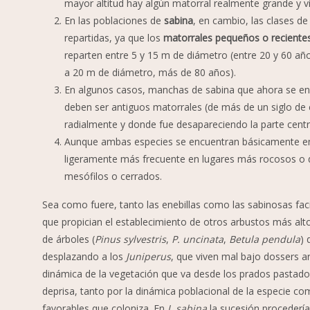
mayor altitud hay algún matorral realmente grande y v
En las poblaciones de
sabina
, en cambio, las clases 
repartidas, ya que los
matorrales pequeños o reciente
reparten entre 5 y 15 m de diámetro (entre 20 y 60 añ
a 20 m de diámetro, más de 80 años).
En algunos casos, manchas de sabina que ahora se en
deben ser antiguos matorrales (de más de un siglo d
radialmente y donde fue desapareciendo la parte centr
Aunque ambas especies se encuentran básicamente e
ligeramente más frecuente en lugares más rocosos o d
mesófilos o cerrados.
Sea como fuere, tanto las enebillas como las sabinosas faci
que propician el establecimiento de otros arbustos más alto
de árboles (
Pinus sylvestris
,
P. uncinata
,
Betula pendula
) 
desplazando a los
Juniperus
, que viven mal bajo dossers a
dinámica de la vegetación que va desde los prados pastad
deprisa, tanto por la dinámica poblacional de la especie 
favorables que coloniza. En
J. sabina
la sucesión procedería