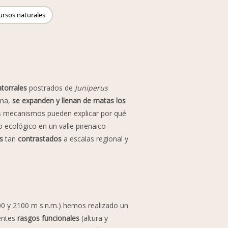
ursos naturales
torrales
postrados de
Juniperus
ina,
se expanden y llenan de matas los
os mecanismos pueden explicar por qué
 ecológico en un valle pirenaico
s
tan
contrastados
a escalas regional y
1300 y 2100 m s.n.m.) hemos realizado un
rentes
rasgos funcionales
(altura y