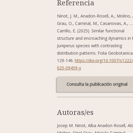
Referencia
Ninot, J. M., Anadon-Rosell, A., Molino, 
Grau, O., Caminal, M., Casanovas, A., …
Carrillo, E. (2025). Similar functional
structure and encroaching dynamics in
Juniperus species with contrasting
distribution patterns. Folia Geobotanica
129-146.
https://doi.org/10.1007/s1222
025-09459-y
Consulta la publicación original
Autoras/es
Josep M. Ninot, Alba Anadon-Rosell, Al
Molino, Oriol Grau, Moisès Caminal,