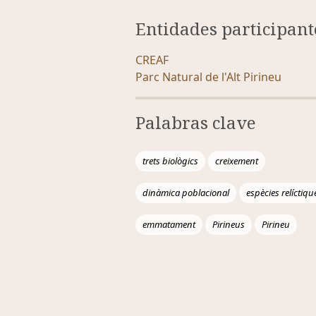
Entidades participant
CREAF
Parc Natural de l'Alt Pirineu
Palabras clave
trets biològics
creixement
dinàmica poblacional
espècies relíctiqu
emmatament
Pirineus
Pirineu