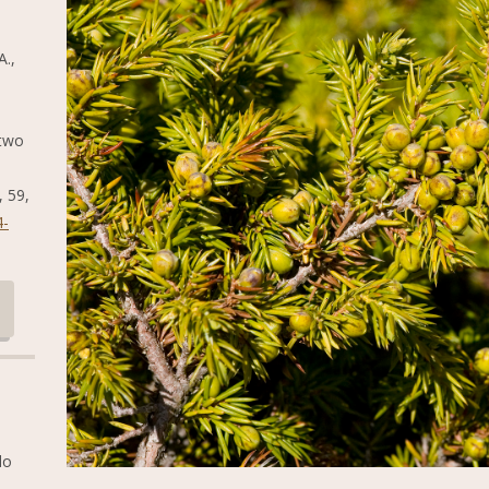
A.,
 two
, 59,
4-
do