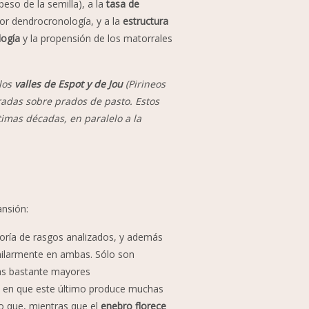
peso de la semilla), a la
tasa de
or dendrocronología, y a la
estructura
logía
y la propensión de los matorrales
 los
valles de Espot y de Jou
(Pirineos
das sobre prados de pasto. Estos
imas décadas, en paralelo a la
ansión:
oría de rasgos analizados, y además
similarmente en ambas. Sólo son
as bastante mayores
y en que este último produce muchas
 que, mientras que el
enebro florece