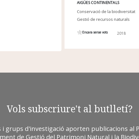
AIGÜES CONTINENTALS
Conservació de la biodiversitat
Gestió de recursos naturals
Encara sense vots
2018
Vols subscriure't al butlletí?
s i grups d'investigació aporten publicacions al 
ment de Gestió del Patrimoni Natural i la Biodive