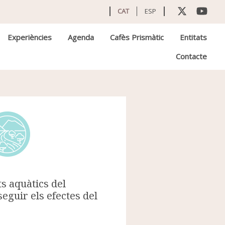
CAT
ESP
Experiències
Agenda
Cafès Prismàtic
Entitats
Contacte
s aquàtics del
guir els efectes del