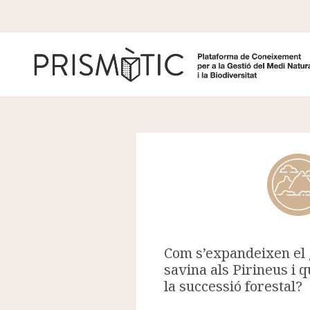
Vés al contingut
Com s’expandeixen el g
savina als Pirineus i q
la successió forestal?