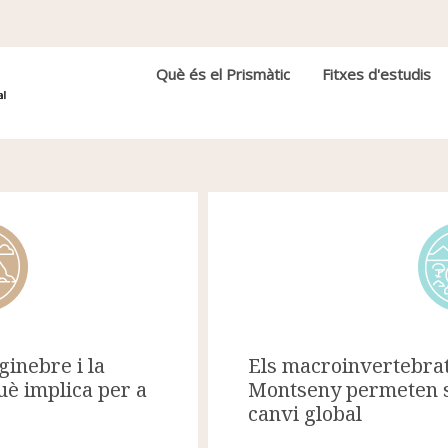
Navegació principal
Què és el Prismàtic
Fitxes d'estudis
inebre i la
Els macroinvertebrat
uè implica per a
Montseny permeten se
canvi global