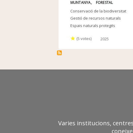
MUNTANYA
FORESTAL
Conservació de la biodiversitat
Gestió de recursos naturals
Espais naturals protegits
(
5
votes)
2025
Varies institucions, centre
coneixe