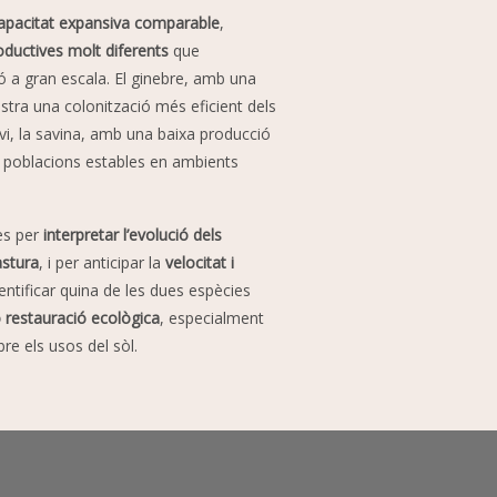
apacitat expansiva comparable
,
oductives molt diferents
que
ió a gran escala. El ginebre, amb una
stra una colonització més eficient dels
vi, la savina, amb una baixa producció
é poblacions estables en ambients
nes per
interpretar l’evolució dels
astura
, i per anticipar la
velocitat i
dentificar quina de les dues espècies
o restauració ecològica
, especialment
re els usos del sòl.