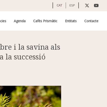
CAT
ESP
cies
Agenda
Cafès Prismàtic
Entitats
Contacte
re i la savina als
a la successió