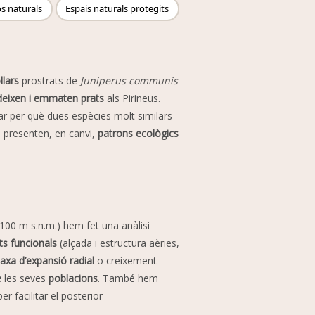
os naturals
Espais naturals protegits
lars
prostrats de
Juniperus communis
deixen i emmaten prats
als Pirineus.
r per què dues espècies molt similars
a presenten, en canvi,
patrons ecològics
 2100 m s.n.m.) hem fet una anàlisi
ts funcionals
(alçada i estructura aèries,
taxa d’expansió radial
o creixement
e
les seves
poblacions
. També hem
er facilitar el posterior