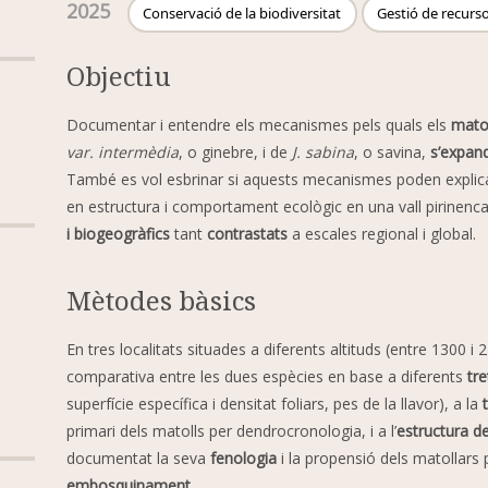
2025
Conservació de la biodiversitat
Gestió de recurs
Objectiu
Documentar i entendre els mecanismes pels quals els
matol
var. intermèdia
, o ginebre, i de
J. sabina
, o savina,
s’expan
També es vol esbrinar si aquests mecanismes poden explica
en estructura i comportament ecològic en una vall pirinenc
i biogeogràfics
tant
contrastats
a escales regional i global.
Mètodes bàsics
En tres localitats situades a diferents altituds (entre 1300 i
comparativa entre les dues espècies en base a diferents
tre
superfície específica i densitat foliars, pes de la llavor), a la
primari dels matolls per dendrocronologia, i a l’
estructura d
documentat la seva
fenologia
i la propensió dels matollars p
embosquinament
.