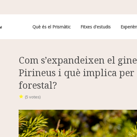
Navegació principal
Què és el Prismàtic
Fitxes d'estudis
Experièn
Com s’expandeixen el gineb
Pirineus i què implica per 
forestal?
(
5
votes)