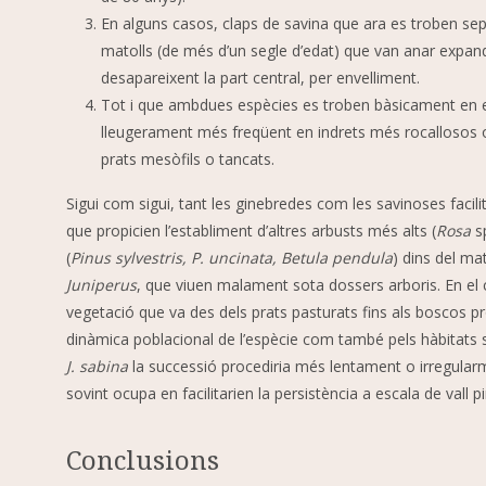
En alguns casos, claps de savina que ara es troben sepa
matolls (de més d’un segle d’edat) que van anar expand
desapareixent la part central, per envelliment.
Tot i que ambdues espècies es troben bàsicament en 
lleugerament més freqüent en indrets més rocallosos o
prats mesòfils o tancats.
Sigui com sigui, tant les ginebredes com les savinoses facili
que propicien l’establiment d’altres arbusts més alts (
Rosa
sp
(
Pinus sylvestris, P. uncinata, Betula pendula
) dins del ma
Juniperus
, que viuen malament sota dossers arboris. En el
vegetació que va des dels prats pasturats fins als boscos pr
dinàmica poblacional de l’espècie com també pels hàbitats 
J. sabina
la successió procediria més lentament o irregularm
sovint ocupa en facilitarien la persistència a escala de vall p
Conclusions