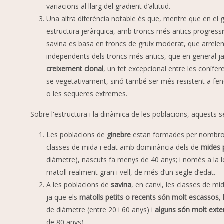
variacions al llarg del gradient d’altitud.
Una altra diferència notable és que, mentre que en el 
estructura jeràrquica, amb troncs més antics progressi
savina es basa en troncs de gruix moderat, que arrele
independents dels troncs més antics, que en general ja
creixement clonal
, un fet excepcional entre les conífer
se vegetativament, sinó també ser més resistent a fe
o les sequeres extremes.
Sobre l'estructura i la dinàmica de les poblacions, aquests ser
Les poblacions de
ginebre
estan formades per nombroso
classes de mida i edat amb dominància dels de
mides 
diàmetre), nascuts fa menys de 40 anys; i només a la lo
matoll realment gran i vell, de més d’un segle d’edat.
A les poblacions de
savina
, en canvi, les classes de mi
ja que els
matolls petits o recents són molt escassos
,
de diàmetre (entre 20 i 60 anys) i
alguns són molt ext
de 80 anys).