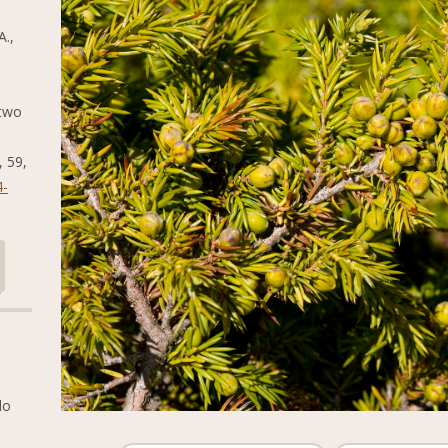
A.,
 two
, 59,
4-
do