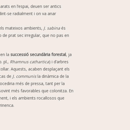
rats en l’espai, deuen ser antics
int-se radialment i on va anar
els mateixos ambients,
J. sabina
és
 de prat sec irregular, que no pas en
ten la
successió secundària forestal
, ja
. pl.,
Rhamnus cathartica
) i d’arbres
tollar. Aquests, acaben desplaçant els
 cas de
J. communis
la dinàmica de la
ocediria més de pressa, tant per la
sovint més favorables que colonitza. En
ent, i els ambients rocallosos que
irinenca.