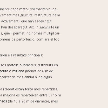
ginebre cada matoll sol mantenir una
vament més gruixuts, l’estructura de la
n activament i que han esdevingut
 han desaparegut. Així,
J. sabina
té un
es, que li permet, no només multiplicar-
nòmens de pertorbació, com ara el foc
ien els resultats principals:
s matolls o individus, distribuïts en
petita o mitjana
(menys de 6 m de
calitat de més altitud hi ha algun
da i d’edat estan força més repartides,
 la majoria es reparteixen entre 5 i 15 m
ensos
(de 15 a 20 m de diàmetre, més