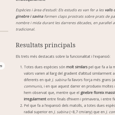
Espècies i àrea d'estudi: Els estudis es van fer a les
valls 
ginebre i savina
formen claps prostrats sobre prats de pa
nombre i mida durant les darreres dècades, en paral·lel 
tradicional.
Resultats principals
Els trets més destacats sobre la funcionalitat i l'expansió:
es
Totes dues espècies són
molt similars
pel que fa a la m
valors varien al llarg del gradient d’altitud similarme
diferents en què
J. sabina
fa llavors força més grans 
communis
, i en que aquest darrer en produeix molte
hem observat que, mentre que el
ginebre floreix mas
irregularment
entre finals d’hivern i primavera, i entre fi
Pel que fa a l’expansió dels matolls, a totes dues espè
radial superior en
J. sabina
(~8,7 cm/any) que en
J. c