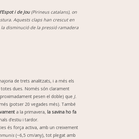
d’Espot i de Jou
(Pirineus catalans), on
stura. Aquests claps han crescut en
a la disminució de la pressió ramadera
ajoria de trets analitzats, i a més els
nt a totes dues. Només són clarament
(aproximadament pesen el doble) que
J.
s més (potser 20 vegades més). També
sivament
a la primavera,
la savina ho fa
nals d’estiu i tardor.
cies és força activa, amb un creixement
ommunis
(~6,5 cm/any), tot plegat amb