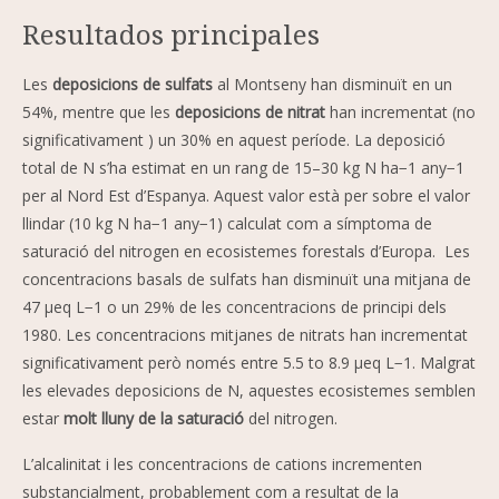
Resultados principales
Les
deposicions de sulfats
al Montseny han disminuït en un
54%, mentre que les
deposicions de nitrat
han incrementat (no
significativament ) un 30% en aquest període. La deposició
total de N s’ha estimat en un rang de 15–30 kg N ha−1 any−1
per al Nord Est d’Espanya. Aquest valor està per sobre el valor
llindar (10 kg N ha−1 any−1) calculat com a símptoma de
saturació del nitrogen en ecosistemes forestals d’Europa. Les
concentracions basals de sulfats han disminuït una mitjana de
47 μeq L−1 o un 29% de les concentracions de principi dels
1980. Les concentracions mitjanes de nitrats han incrementat
significativament però només entre 5.5 to 8.9 μeq L−1. Malgrat
les elevades deposicions de N, aquestes ecosistemes semblen
estar
molt lluny de la saturació
del nitrogen.
L’alcalinitat i les concentracions de cations incrementen
substancialment, probablement com a resultat de la