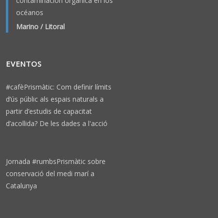
contaminación orgánica en los
océanos
Marino / Litoral
-
2026
EVENTOS
#cafèPrismàtic: Com definir límits
d’ús públic als espais naturals a
partir d’estudis de capacitat
d’acollida? De les dades a l'acció
1 week 6 days ago
Jornada #rumbsPrismàtic sobre
conservació del medi marí a
Catalunya
2 months 4 weeks ago