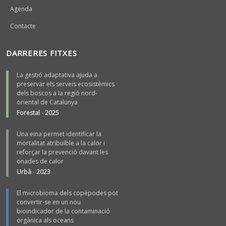
Agenda
Contacte
DARRERES FITXES
La gestió adaptativa ajuda a
preservar els serveis ecosistèmics
dels boscos a la regió nord-
oriental de Catalunya
Forestal
-
2025
Una eina permet identificar la
mortalitat atribuïble a la calor i
reforçar la prevenció davant les
onades de calor
Urbà
-
2023
El microbioma dels copèpodes pot
convertir-se en un nou
bioindicador de la contaminació
orgànica als oceans