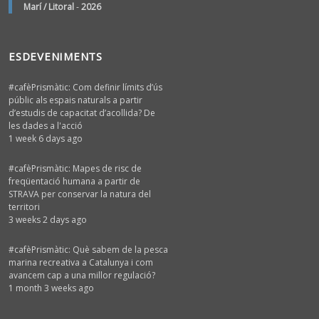
Marí / Litoral
-
2026
ESDEVENIMENTS
#cafèPrismàtic: Com definir límits d’ús
públic als espais naturals a partir
d’estudis de capacitat d’acollida? De
les dades a l'acció
1 week 6 days ago
#cafèPrismàtic: Mapes de risc de
freqüentació humana a partir de
STRAVA per conservar la natura del
territori
3 weeks 2 days ago
#cafèPrismàtic: Què sabem de la pesca
marina recreativa a Catalunya i com
avancem cap a una millor regulació?
1 month 3 weeks ago