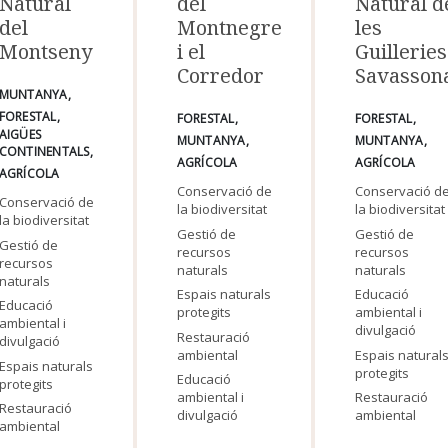
Natural
del
Natural d
del
Montnegre
les
Montseny
i el
Guilleries
Corredor
Savasson
MUNTANYA
FORESTAL
FORESTAL
FORESTAL
AIGÜES
MUNTANYA
MUNTANYA
CONTINENTALS
AGRÍCOLA
AGRÍCOLA
AGRÍCOLA
Conservació de
Conservació d
Conservació de
la biodiversitat
la biodiversitat
la biodiversitat
Gestió de
Gestió de
Gestió de
recursos
recursos
recursos
naturals
naturals
naturals
Espais naturals
Educació
Educació
protegits
ambiental i
ambiental i
divulgació
Restauració
divulgació
ambiental
Espais natural
Espais naturals
protegits
Educació
protegits
ambiental i
Restauració
Restauració
divulgació
ambiental
ambiental