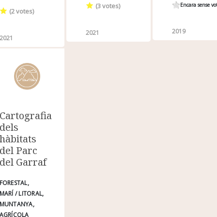
(
3
votes)
Encara sense vo
(
2
votes)
2019
2021
2021
Cartografia
dels
hàbitats
del Parc
del Garraf
FORESTAL
MARÍ / LITORAL
MUNTANYA
AGRÍCOLA