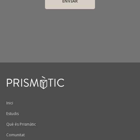
Peu
Inici
Estudis
Què és Prismàtic
Comunitat