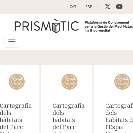
Vés al contingut
CAT
ESP
Cartografia
Cartografia
Cartograf
dels
dels
dels
hàbitats
hàbitats
hàbitats 
del Parc
del Parc
l'Espai