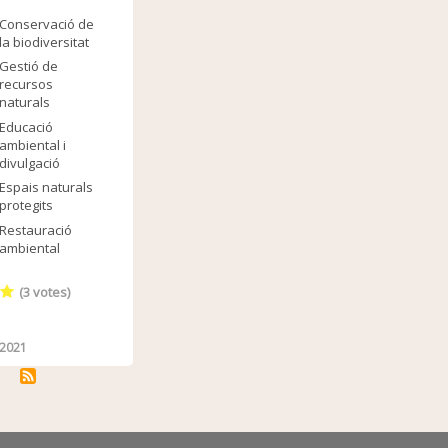
Conservació de
la biodiversitat
Gestió de
recursos
naturals
Educació
ambiental i
divulgació
Espais naturals
protegits
Restauració
ambiental
(
3
votes)
2021