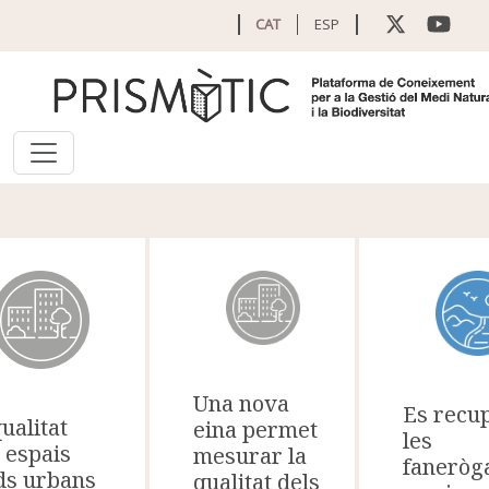
Vés al contingut
CAT
ESP
Una nova
Es recu
ualitat
eina permet
les
 espais
mesurar la
faneròg
ds urbans
qualitat dels