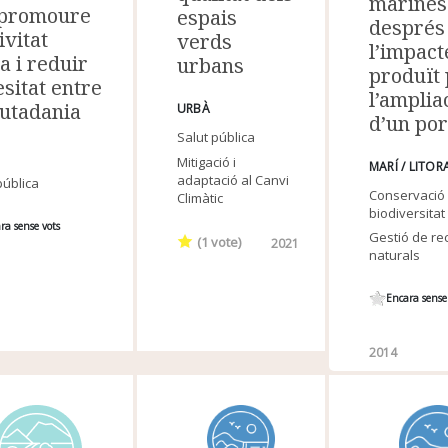
marines
 promoure
espais
després
tivitat
verds
l’impact
ca i reduir
urbans
produït
esitat entre
l’amplia
iutadania
URBÀ
d’un por
Salut pública
Mitigació i
MARÍ / LITOR
adaptació al Canvi
pública
Conservació 
Climàtic
biodiversitat
ra sense vots
Gestió de re
(
1
vote)
2021
naturals
Encara sense
2014