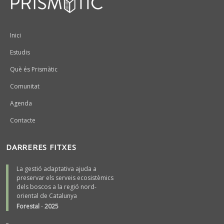
Peu
Inici
Estudis
Què és Prismàtic
Comunitat
Agenda
Contacte
DARRERES FITXES
La gestió adaptativa ajuda a
preservar els serveis ecosistèmics
dels boscos a la regió nord-
oriental de Catalunya
Forestal
-
2025