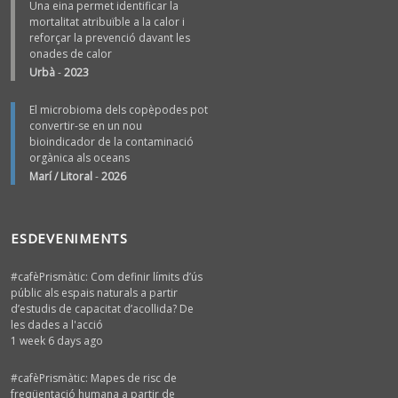
Una eina permet identificar la
mortalitat atribuïble a la calor i
reforçar la prevenció davant les
onades de calor
Urbà
-
2023
El microbioma dels copèpodes pot
convertir-se en un nou
bioindicador de la contaminació
orgànica als oceans
Marí / Litoral
-
2026
ESDEVENIMENTS
#cafèPrismàtic: Com definir límits d’ús
públic als espais naturals a partir
d’estudis de capacitat d’acollida? De
les dades a l'acció
1 week 6 days ago
#cafèPrismàtic: Mapes de risc de
freqüentació humana a partir de