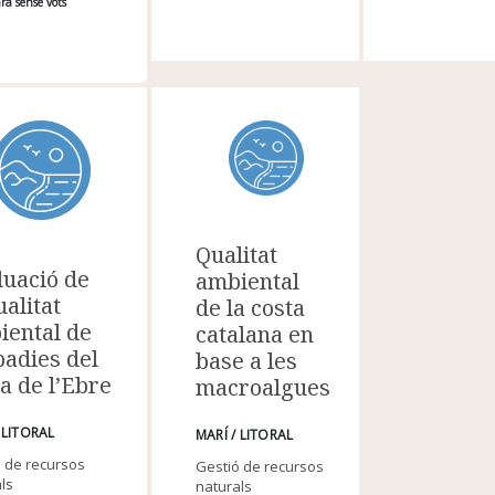
ra sense vots
Qualitat
luació de
ambiental
ualitat
de la costa
iental de
catalana en
badies del
base a les
a de l’Ebre
macroalgues
 LITORAL
MARÍ / LITORAL
 de recursos
Gestió de recursos
ls
naturals