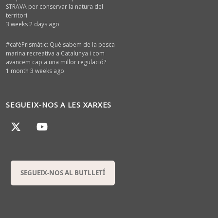
STRAVA per conservar la natura del
territori
3 weeks 2 days ago
#cafèPrismàtic: Què sabem de la pesca
marina recreativa a Catalunya i com
avancem cap a una millor regulació?
1 month 3 weeks ago
SEGUEIX-NOS A LES XARXES
SEGUEIX-NOS AL BUTLLETÍ