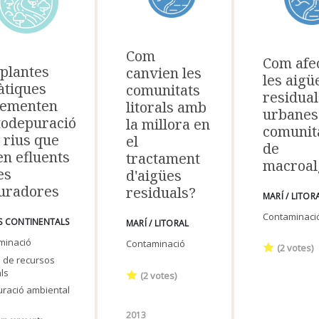
Com
Com afe
 plantes
canvien les
les aigü
àtiques
comunitats
residual
rementen
litorals amb
urbanes 
utodepuració
la millora en
comunit
 rius que
el
de
en efluents
tractament
macroal
es
d'aigües
uradores
residuals?
MARÍ / LITOR
Contaminaci
S CONTINENTALS
MARÍ / LITORAL
minació
Contaminació
(
2
votes)
 de recursos
ls
(
2
votes)
uració ambiental
2013