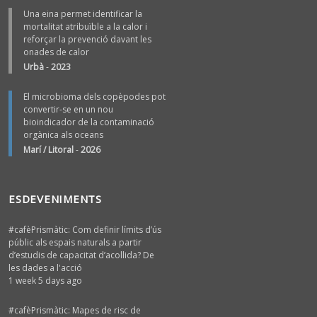
Una eina permet identificar la
mortalitat atribuïble a la calor i
reforçar la prevenció davant les
onades de calor
Urbà
-
2023
El microbioma dels copèpodes pot
convertir-se en un nou
bioindicador de la contaminació
orgànica als oceans
Marí / Litoral
-
2026
ESDEVENIMENTS
#cafèPrismàtic: Com definir límits d’ús
públic als espais naturals a partir
d’estudis de capacitat d’acollida? De
les dades a l'acció
1 week 5 days ago
#cafèPrismàtic: Mapes de risc de