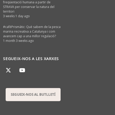
freqüentació humana a partir de
STRAVA per conservar la natura del
territori
3 weeks 1 day ago
#cafèPrismàtic: Què sabem de la pesca
marina recreativa a Catalunya i com
avancem cap a una millor regulació?
1 month 3 weeks ago
SEGUEIX-NOS A LES XARXES
SEGUEIX-NOS AL BUTLLETÍ