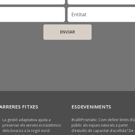
Entitat
ARRERES FITXES
ESDEVENIMENTS
La gestió adaptativa ajuda a
#cafèPrismàtic: Com definir límits d’ú
preservar els serveis ecosistèmics
públic als espais naturals a partir
dels boscos a la regió nord-
d’estudis de capacitat d’acollida? De