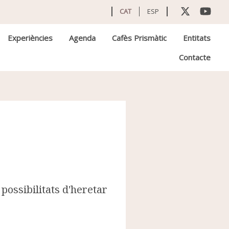
CAT
ESP
Experiències
Agenda
Cafès Prismàtic
Entitats
Contacte
ossibilitats d'heretar