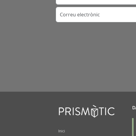
Correu electrònic
D
Peu
Inici