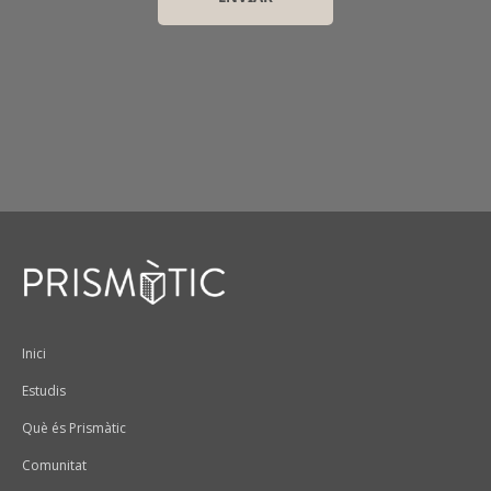
Peu
Inici
Estudis
Què és Prismàtic
Comunitat