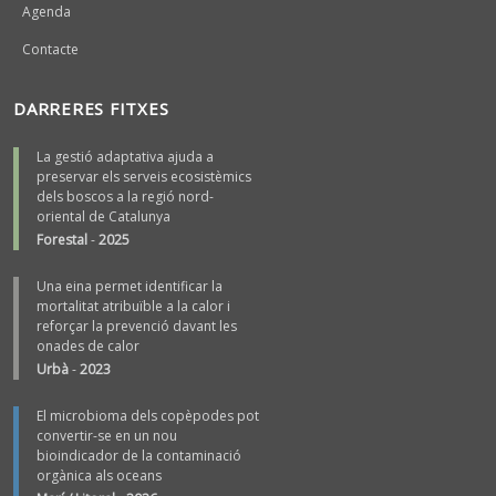
Agenda
Contacte
DARRERES FITXES
La gestió adaptativa ajuda a
preservar els serveis ecosistèmics
dels boscos a la regió nord-
oriental de Catalunya
Forestal
-
2025
Una eina permet identificar la
mortalitat atribuïble a la calor i
reforçar la prevenció davant les
onades de calor
Urbà
-
2023
El microbioma dels copèpodes pot
convertir-se en un nou
bioindicador de la contaminació
orgànica als oceans