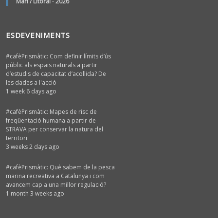
Marí / Litoral
-
2026
ESDEVENIMENTS
#cafèPrismàtic: Com definir límits d’ús
públic als espais naturals a partir
d’estudis de capacitat d’acollida? De
les dades a l'acció
1 week 6 days ago
#cafèPrismàtic: Mapes de risc de
freqüentació humana a partir de
STRAVA per conservar la natura del
territori
3 weeks 2 days ago
#cafèPrismàtic: Què sabem de la pesca
marina recreativa a Catalunya i com
avancem cap a una millor regulació?
1 month 3 weeks ago