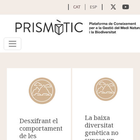
Vés al contingut
CAT
ESP
La baixa
Desxifrant el
diversitat
comportament
genètica no
de les