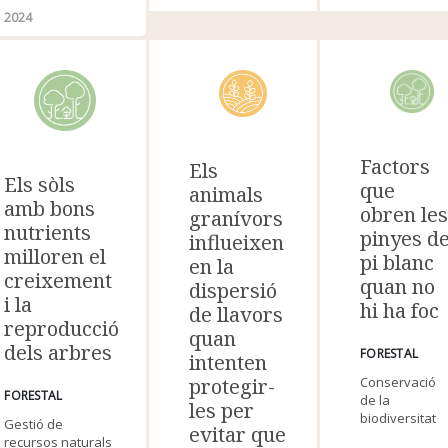
2024
Factors
Els
Els sòls
que
animals
amb bons
obren le
granívors
nutrients
pinyes d
influeixen
milloren el
pi blanc
en la
creixement
quan no
dispersió
i la
hi ha foc
de llavors
reproducció
quan
dels arbres
FORESTAL
intenten
protegir-
Conservació
FORESTAL
de la
les per
biodiversitat
Gestió de
evitar que
recursos naturals