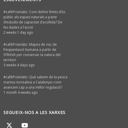
#cafèPrismàtic: Com definir límits d’ús
públic als espais naturals a partir
d’estudis de capacitat d’acollida? De
les dades a l'acció
2 weeks 1 day ago
#cafèPrismàtic: Mapes de risc de
freqüentació humana a partir de
STRAVA per conservar la natura del
territori
3 weeks 4 days ago
#cafèPrismàtic: Què sabem de la pesca
marina recreativa a Catalunya i com
avancem cap a una millor regulació?
1 month 4 weeks ago
SEGUEIX-NOS A LES XARXES