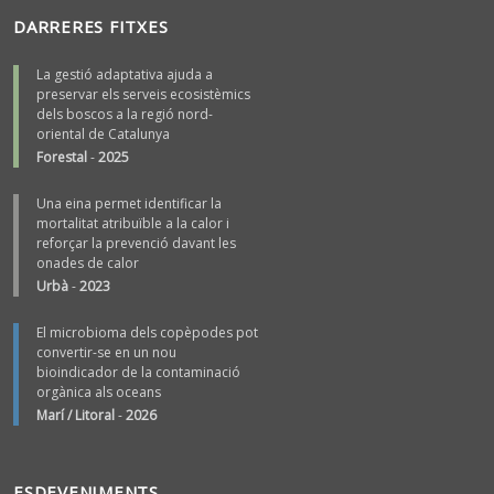
DARRERES FITXES
La gestió adaptativa ajuda a
preservar els serveis ecosistèmics
dels boscos a la regió nord-
oriental de Catalunya
Forestal
-
2025
Una eina permet identificar la
mortalitat atribuïble a la calor i
reforçar la prevenció davant les
onades de calor
Urbà
-
2023
El microbioma dels copèpodes pot
convertir-se en un nou
bioindicador de la contaminació
orgànica als oceans
Marí / Litoral
-
2026
ESDEVENIMENTS