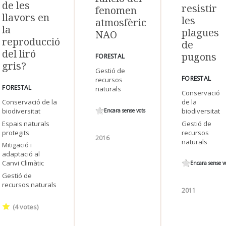
de les
resistir
fenomen
llavors en
les
atmosfèric
la
plagues
NAO
reproducció
de
del liró
pugons
FORESTAL
gris?
Gestió de
FORESTAL
recursos
FORESTAL
naturals
Conservació
Conservació de la
de la
biodiversitat
biodiversitat
Encara sense vots
Espais naturals
Gestió de
protegits
recursos
2016
naturals
Mitigació i
adaptació al
Canvi Climàtic
Encara sense v
Gestió de
recursos naturals
2011
(
4
votes)