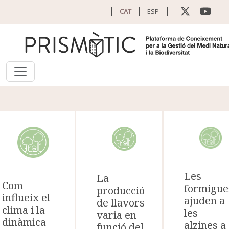
Vés al contingut
CAT
ESP
Les
La
Com
formigue
producció
influeix el
ajuden a
de llavors
clima i la
les
varia en
dinàmica
alzines a
funció del