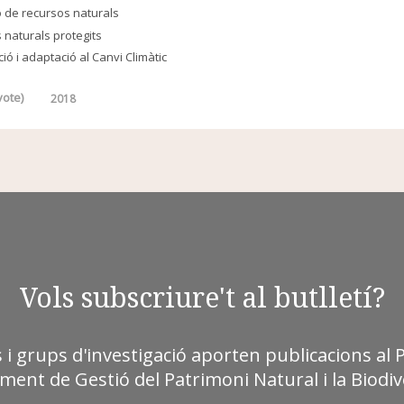
 de recursos naturals
 naturals protegits
ció i adaptació al Canvi Climàtic
ote)
2018
Vols subscriure't al butlletí?
s i grups d'investigació aporten publicacions al 
ment de Gestió del Patrimoni Natural i la Biodive