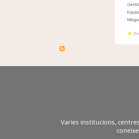
Gestió
Espais
Mitiga
(
1
v
Varies institucions, centre
coneixe