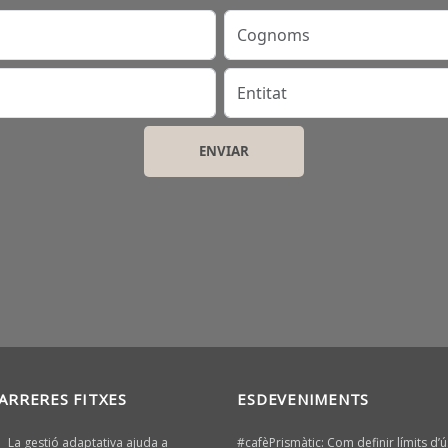
Cognoms
Entitat
ARRERES FITXES
ESDEVENIMENTS
La gestió adaptativa ajuda a
#cafèPrismàtic: Com definir límits d’ú