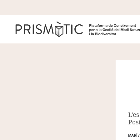
Vés al contingut
L’es
Pos
MARÍ 