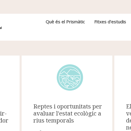
Navegació principal
Què és el Prismàtic
Fitxes d'estudis
E
Reptes i oportunitats per
v
avaluar l'estat ecològic a
ir-
d
rius temporals
ador
n