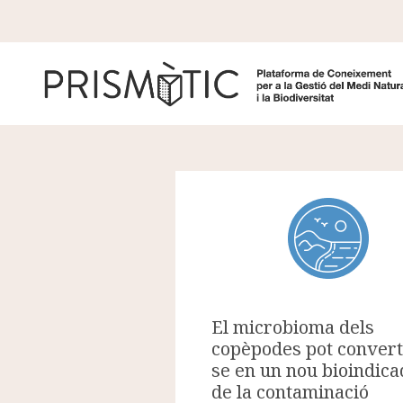
Vés al contingut
El microbioma dels
copèpodes pot convert
se en un nou bioindic
de la contaminació