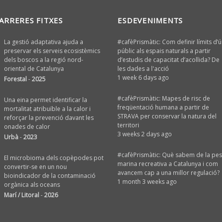
ARRERES FITXES
ESDEVENIMENTS
La gestió adaptativa ajuda a
#cafèPrismàtic: Com definir límits d’ú
preservar els serveis ecosistèmics
públic als espais naturals a partir
dels boscos a la regió nord-
d’estudis de capacitat d’acollida? De
oriental de Catalunya
les dades a l'acció
1 week 6 days ago
Forestal
-
2025
#cafèPrismàtic: Mapes de risc de
Una eina permet identificar la
freqüentació humana a partir de
mortalitat atribuïble a la calor i
STRAVA per conservar la natura del
reforçar la prevenció davant les
territori
onades de calor
3 weeks 2 days ago
Urbà
-
2023
#cafèPrismàtic: Què sabem de la pe
El microbioma dels copèpodes pot
marina recreativa a Catalunya i com
convertir-se en un nou
avancem cap a una millor regulació?
bioindicador de la contaminació
1 month 3 weeks ago
orgànica als oceans
Marí / Litoral
-
2026