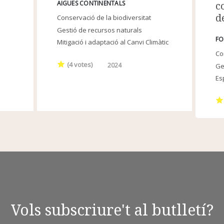
c
AIGÜES CONTINENTALS
d
Conservació de la biodiversitat
Gestió de recursos naturals
FO
Mitigació i adaptació al Canvi Climàtic
Co
(
4
votes)
2024
Ge
Es
Vols subscriure't al butlletí?