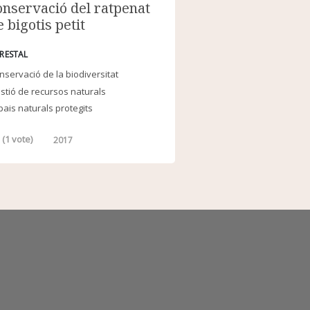
onservació del ratpenat
e bigotis petit
RESTAL
nservació de la biodiversitat
stió de recursos naturals
pais naturals protegits
(
1
vote)
2017