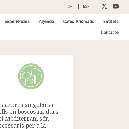
CAT
ESP
Experiències
Agenda
Cafès Prismàtic
Entitats
Contacte
ls arbres singulars i
ells en boscos madurs
el Mediterrani són
ecessaris per a la