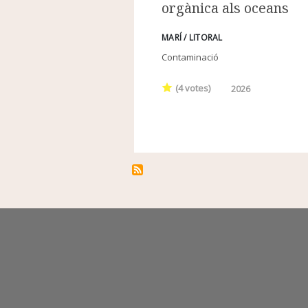
orgànica als oceans
MARÍ / LITORAL
Contaminació
(
4
votes)
2026