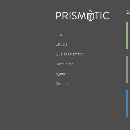
D
Peu
Inici
Estudis
Què és Prismàtic
Comunitat
Agenda
Contacte