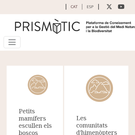
Vés al contingut
CAT
ESP
Petits
Les
mamífers
comunitats
escullen els
d'himenòpters
boscos