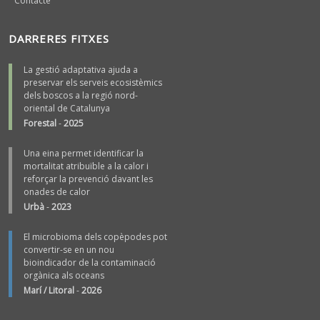
Contacte
DARRERES FITXES
La gestió adaptativa ajuda a
preservar els serveis ecosistèmics
dels boscos a la regió nord-
oriental de Catalunya
Forestal
-
2025
Una eina permet identificar la
mortalitat atribuïble a la calor i
reforçar la prevenció davant les
onades de calor
Urbà
-
2023
El microbioma dels copèpodes pot
convertir-se en un nou
bioindicador de la contaminació
orgànica als oceans
Marí / Litoral
-
2026