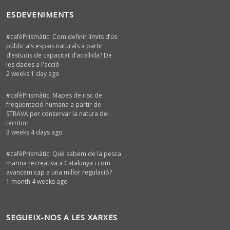
ESDEVENIMENTS
#cafèPrismàtic: Com definir límits d’ús
públic als espais naturals a partir
d’estudis de capacitat d’acollida? De
les dades a l'acció
2 weeks 1 day ago
#cafèPrismàtic: Mapes de risc de
freqüentació humana a partir de
STRAVA per conservar la natura del
territori
3 weeks 4 days ago
#cafèPrismàtic: Què sabem de la pesca
marina recreativa a Catalunya i com
avancem cap a una millor regulació?
1 month 4 weeks ago
SEGUEIX-NOS A LES XARXES