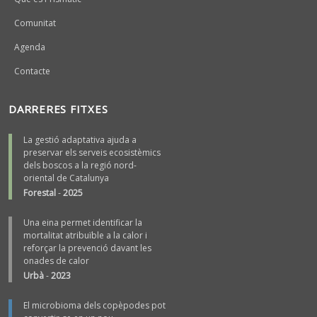
Comunitat
Agenda
Contacte
DARRERES FITXES
La gestió adaptativa ajuda a
preservar els serveis ecosistèmics
dels boscos a la regió nord-
oriental de Catalunya
Forestal
-
2025
Una eina permet identificar la
mortalitat atribuïble a la calor i
reforçar la prevenció davant les
onades de calor
Urbà
-
2023
El microbioma dels copèpodes pot