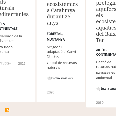
nts
protegir
ecosistèmics
turals
aqüífers
a Catalunya
diterrànies
els
durant 25
ecosist
anys
ÜES
aquàtic
TINENTALS
del Baix
FORESTAL
servació de la
Ter
MUNTANYA
iversitat
Mitigació i
tauració
AIGÜES
adaptació al Canvi
iental
CONTINENTA
Climàtic
Gestió de
Gestió de recursos
(
1
vote)
2025
recursos nat
naturals
Restauració
ambiental
Encara sense vots
Encara sense
2020
2010