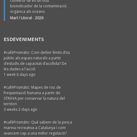
convertir-se en un nou
bioindicador de la contaminació
orgànica als oceans
Marí / Litoral
-
2026
ESDEVENIMENTS
#cafèPrismàtic: Com definir límits d’ús
públic als espais naturals a partir
d’estudis de capacitat d’acollida? De
les dades a l'acció
1 week 6 days ago
#cafèPrismàtic: Mapes de risc de
freqüentació humana a partir de
STRAVA per conservar la natura del
territori
3 weeks 2 days ago
#cafèPrismàtic: Què sabem de la pesca
marina recreativa a Catalunya i com
avancem cap a una millor regulació?