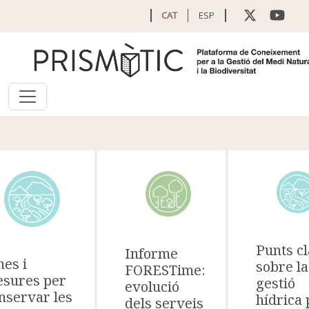
Vés al contingut
CAT
ESP
Punts c
Informe
nes i
sobre la
FORESTime:
sures per
gestió
evolució
nservar les
hídrica 
dels serveis