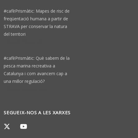
#cafèPrismàtic: Mapes de risc de
freqüentació humana a partir de
STRAVA per conservar la natura
del territori
3 weeks 3 days ago
#cafèPrismàtic: Què sabem de la
pesca marina recreativa a
Catalunya i com avancem cap a
una millor regulació?
1 month 4 weeks ago
SEGUEIX-NOS A LES XARXES