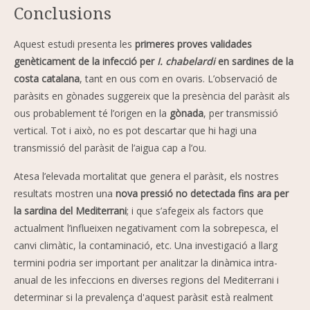
Conclusions
Aquest estudi presenta les
primeres proves validades
genèticament de la infecció per
I. chabelardi
en sardines de la
costa catalana
, tant en ous com en ovaris. L’observació de
paràsits en gònades suggereix que la presència del paràsit als
ous probablement té l’origen en la
gònada
, per transmissió
vertical. Tot i això, no es pot descartar que hi hagi una
transmissió del paràsit de l’aigua cap a l’ou.
Atesa l’elevada mortalitat que genera el paràsit, els nostres
resultats mostren una
nova pressió no detectada fins ara per
la sardina del Mediterrani
; i que s’afegeix als factors que
actualment l’influeixen negativament com la sobrepesca, el
canvi climàtic, la contaminació, etc. Una investigació a llarg
termini podria ser important per analitzar la dinàmica intra-
anual de les infeccions en diverses regions del Mediterrani i
determinar si la prevalença d'aquest paràsit està realment