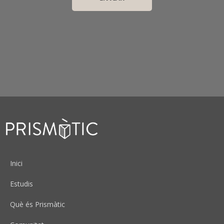
Peu
Inici
Estudis
Què és Prismàtic