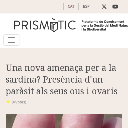
Vés al contingut
CAT
ESP
Una nova amenaça per a la
sardina? Presència d'un
paràsit als seus ous i ovaris
(
4
votes)