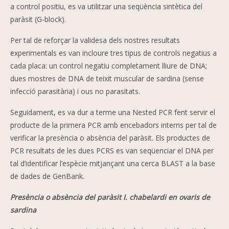
a control positiu, es va utilitzar una seqüència sintètica del
paràsit (G-block).
Per tal de reforçar la validesa dels nostres resultats
experimentals es van incloure tres tipus de controls negatius a
cada placa: un control negatiu completament lliure de DNA;
dues mostres de DNA de teixit muscular de sardina (sense
infecció parasitària) i ous no parasitats.
Seguidament, es va dur a terme una Nested PCR fent servir el
producte de la primera PCR amb encebadors interns per tal de
verificar la presència o absència del paràsit. Els productes de
PCR resultats de les dues PCRS es van seqüenciar el DNA per
tal d’identificar l’espècie mitjançant una cerca BLAST a la base
de dades de GenBank.
Presència o absència del paràsit I. chabelardi en ovaris de
sardina