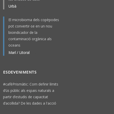
Urbà
-
2023
El microbioma dels copèpodes
pot convertir-se en un nou
bioindicador de la
contaminació orgànica als
oceans
Marí / Litoral
-
2026
ESDEVENIMENTS
#cafèPrismàtic: Com definir límits
d’ús públic als espais naturals a
partir d’estudis de capacitat
d’acollida? De les dades a l'acció
2 weeks 1 day ago