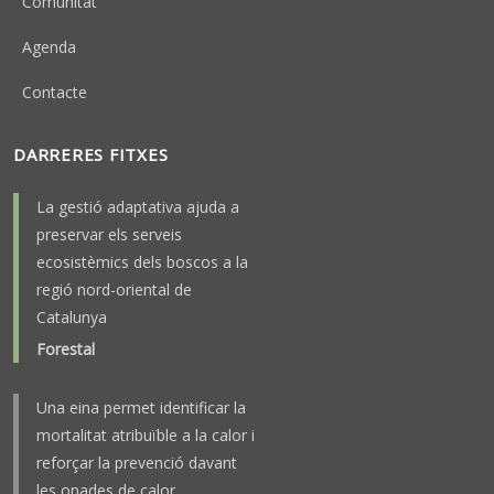
Comunitat
Agenda
Contacte
DARRERES FITXES
La gestió adaptativa ajuda a
preservar els serveis
ecosistèmics dels boscos a la
regió nord-oriental de
Catalunya
Forestal
-
2025
Una eina permet identificar la
mortalitat atribuïble a la calor i
reforçar la prevenció davant
les onades de calor