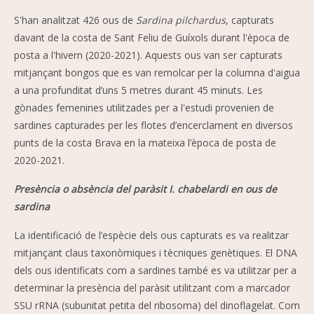
S'han analitzat 426 ous de
Sardina pilchardus
, capturats
davant de la costa de Sant Feliu de Guíxols durant l'època de
posta a l'hivern (2020-2021). Aquests ous van ser capturats
mitjançant bongos que es van remolcar per la columna d'aigua
a una profunditat d’uns 5 metres durant 45 minuts. Les
gònades femenines utilitzades per a l'estudi provenien de
sardines capturades per les flotes d’encerclament en diversos
punts de la costa Brava en la mateixa l’època de posta de
2020-2021.
Presència o absència del paràsit I. chabelardi en ous de
sardina
La identificació de l’espècie dels ous capturats es va realitzar
mitjançant claus taxonòmiques i tècniques genètiques. El DNA
dels ous identificats com a sardines també es va utilitzar per a
determinar la presència del paràsit utilitzant com a marcador
SSU rRNA (subunitat petita del ribosoma) del dinoflagelat. Com