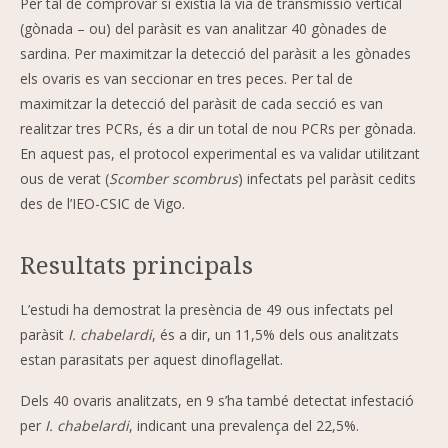
Per tal de comprovar si existia la via de transmissió vertical
(gònada – ou) del paràsit es van analitzar 40 gònades de
sardina. Per maximitzar la detecció del paràsit a les gònades
els ovaris es van seccionar en tres peces. Per tal de
maximitzar la detecció del paràsit de cada secció es van
realitzar tres PCRs, és a dir un total de nou PCRs per gònada.
En aquest pas, el protocol experimental es va validar utilitzant
ous de verat (
Scomber scombrus
) infectats pel paràsit cedits
des de l’IEO-CSIC de Vigo.
Resultats principals
L’estudi ha demostrat la presència de 49 ous infectats pel
paràsit
I. chabelardi
, és a dir, un 11,5% dels ous analitzats
estan parasitats per aquest dinoflagel·lat.
Dels 40 ovaris analitzats, en 9 s’ha també detectat infestació
per
I. chabelardi
, indicant una prevalença del 22,5%.