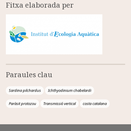
Fitxa elaborada per
Paraules clau
Sardina pilchardus
Ichthyodinium chabelardi
Paràsit protozou
Transmissió vertical
costa catalana