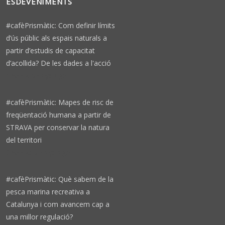
ESDEVENIMENTS
#cafèPrismàtic: Com definir límits
d’ús públic als espais naturals a
partir d’estudis de capacitat
d’acollida? De les dades a l'acció
1 week 6 days ago
#cafèPrismàtic: Mapes de risc de
freqüentació humana a partir de
STRAVA per conservar la natura
del territori
3 weeks 2 days ago
#cafèPrismàtic: Què sabem de la
pesca marina recreativa a
Catalunya i com avancem cap a
una millor regulació?