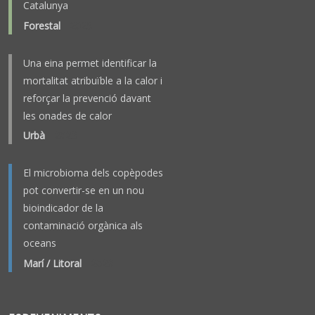
Catalunya
Forestal
-
2025
Una eina permet identificar la
mortalitat atribuïble a la calor i
reforçar la prevenció davant
les onades de calor
Urbà
-
2023
El microbioma dels copèpodes
pot convertir-se en un nou
bioindicador de la
contaminació orgànica als
oceans
Marí / Litoral
-
2026