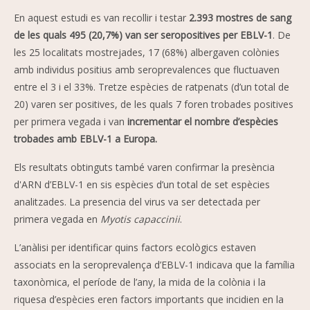
En aquest estudi es van recollir i testar
2.393 mostres de sang
de les quals 495 (20,7%) van ser seropositives per EBLV-1
. De
les 25 localitats mostrejades, 17 (68%) albergaven colònies
amb individus positius amb seroprevalences que fluctuaven
entre el 3 i el 33%. Tretze espècies de ratpenats (d’un total de
20) varen ser positives, de les quals 7 foren trobades positives
per primera vegada i van
incrementar el nombre d’espècies
trobades amb EBLV-1 a Europa.
Els resultats obtinguts també varen confirmar la presència
d'ARN d’EBLV-1 en sis espècies d’un total de set espècies
analitzades. La presencia del virus va ser detectada per
primera vegada en
Myotis capaccinii
.
L’anàlisi per identificar quins factors ecològics estaven
associats en la seroprevalença d’EBLV-1 indicava que la família
taxonòmica, el període de l’any, la mida de la colònia i la
riquesa d’espècies eren factors importants que incidien en la