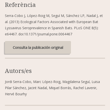
Referència
Serra-Cobo J, López-Roig M, Seguí M, Sánchez LP, Nadal J, et
al. (2013) Ecological Factors Associated with European Bat
Lyssavirus Seroprevalence in Spanish Bats. PLoS ONE 8(5):
e64467. doi:10.1371/journal.pone.0064467
Consulta la publicación original
Autors/es
Jordi Serra-Cobo, Marc López-Roig, Magdalena Seguí, Luisa
Pilar Sánchez, Jacint Nadal, Miquel Borrás, Rachel Lavenir,
Hervé Bourhy