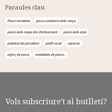
Paraules clau
Pesca recreativa
pesca costanera amb canya
pesca amb canya des d’embarcació
pesca amb arpó
població de pescadors
perfil social
captures
esforç de pesca
modalitats de pesca..
Vols subscriure't al butlletí?