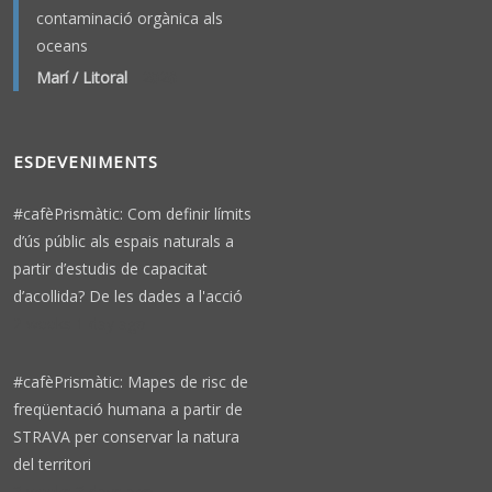
contaminació orgànica als
oceans
Marí / Litoral
-
2026
ESDEVENIMENTS
#cafèPrismàtic: Com definir límits
d’ús públic als espais naturals a
partir d’estudis de capacitat
d’acollida? De les dades a l'acció
2 weeks 1 day ago
#cafèPrismàtic: Mapes de risc de
freqüentació humana a partir de
STRAVA per conservar la natura
del territori
3 weeks 3 days ago