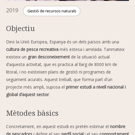
2019
Gestió de recursos naturals
Objectiu
Dins la Unió Europea, Espanya és un dels països amb una
cultura de pesca recreativa
més estesa i arrelada. Tanmateix
existeix un
gran desconeixement
de la situació actual
d’aquesta activitat, que es practica al llarg de 8000 km de
litoral, i no existeixen plans de gestió ni programes de
seguiment acurats. Aquest treball, que forma part d'un
projecte més ampli, suposa el
primer estudi a nivell nacional i
global d’aquest sector
.
Mètodes bàsics
Concretament, en aquest estudi es pretén estimar el
nombre
de pescadors
i definir el seu
perfil social
i el seu
comportament