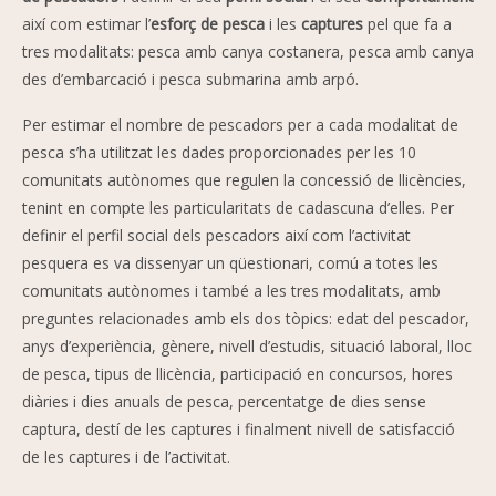
així com estimar l’
esforç de pesca
i les
captures
pel que fa a
tres modalitats: pesca amb canya costanera, pesca amb canya
des d’embarcació i pesca submarina amb arpó.
Per estimar el nombre de pescadors per a cada modalitat de
pesca s’ha utilitzat les dades proporcionades per les 10
comunitats autònomes que regulen la concessió de llicències,
tenint en compte les particularitats de cadascuna d’elles. Per
definir el perfil social dels pescadors així com l’activitat
pesquera es va dissenyar un qüestionari, comú a totes les
comunitats autònomes i també a les tres modalitats, amb
preguntes relacionades amb els dos tòpics: edat del pescador,
anys d’experiència, gènere, nivell d’estudis, situació laboral, lloc
de pesca, tipus de llicència, participació en concursos, hores
diàries i dies anuals de pesca, percentatge de dies sense
captura, destí de les captures i finalment nivell de satisfacció
de les captures i de l’activitat.