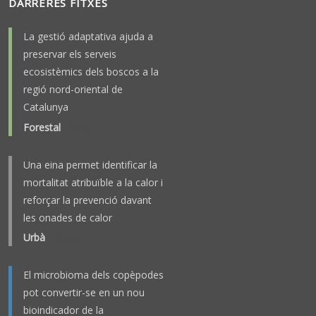
DARRERES FITXES
La gestió adaptativa ajuda a
preservar els serveis
ecosistèmics dels boscos a la
regió nord-oriental de
Catalunya
Forestal
-
2025
Una eina permet identificar la
mortalitat atribuïble a la calor i
reforçar la prevenció davant
les onades de calor
Urbà
-
2023
El microbioma dels copèpodes
pot convertir-se en un nou
bioindicador de la