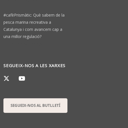
#cafèPrismàtic: Què sabem de la
pesca marina recreativa a
Catalunya i com avancem cap a
una millor regulació?
1 month 4 weeks ago
SEGUEIX-NOS A LES XARXES
SEGUEIX-NOS AL BUTLLETÍ