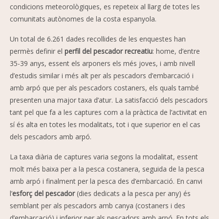
condicions meteorològiques, es repeteix al llarg de totes les
comunitats autònomes de la costa espanyola.
Un total de 6.261 dades recollides de les enquestes han
permès definir el
perfil del pescador recreatiu
: home, d’entre
35-39 anys, essent els arponers els més joves, i amb nivell
d’estudis similar i més alt per als pescadors d’embarcació i
amb arpó que per als pescadors costaners, els quals també
presenten una major taxa d’atur. La satisfacció dels pescadors
tant pel que fa a les captures com a la pràctica de l’activitat en
sí és alta en totes les modalitats, tot i que superior en el cas
dels pescadors amb arpó.
La taxa diària de captures varia segons la modalitat, essent
molt més baixa per a la pesca costanera, seguida de la pesca
amb arpó i finalment per la pesca des d’embarcació. En canvi
l’
esforç del pescador
(dies dedicats a la pesca per any) és
semblant per als pescadors amb canya (costaners i des
d’embarcació) i inferior per als pescadors amb arpó. En tots els