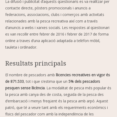
La difusió i publicitat d’aquests qüestionaris es va realitzar per
contacte directe, pòsters promocionals i anuncis a
federacions, associacions, clubs i comerços amb activitats
relacionades amb la pesca recreativa així com a través
d’anuncis a webs i xarxes socials. Les respostes al qüestionari
es van recollir entre febrer de 2016 i febrer de 2017 de forma
online a traves d’una aplicació adaptada a telèfon mòbil,
tauleta i ordinador.
Resultats principals
El nombre de pescadors amb
llicencies recreatives en vigor és
de 871.533
, tot i que s’estima que un
5% dels pescadors
pesquen sense llicència
. La modalitat de pesca més popular és
la pesca amb canya des de costa, seguida de la pesca des
d’embarcació i menys freqüent és la pesca amb arpó. Aquest
patró, que té a veure tant amb els requeriments econòmics i
físics del pescador com amb la independència de les