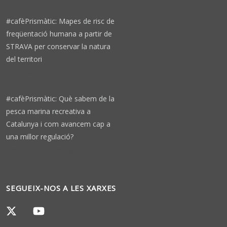
#cafèPrismàtic: Mapes de risc de
freqüentació humana a partir de
STRAVA per conservar la natura
del territori
3 weeks 1 day ago
#cafèPrismàtic: Què sabem de la
pesca marina recreativa a
Catalunya i com avancem cap a
una millor regulació?
1 month 3 weeks ago
SEGUEIX-NOS A LES XARXES