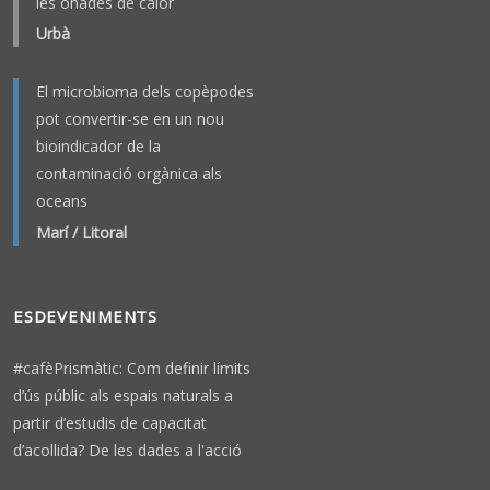
les onades de calor
Urbà
-
2023
El microbioma dels copèpodes
pot convertir-se en un nou
bioindicador de la
contaminació orgànica als
oceans
Marí / Litoral
-
2026
ESDEVENIMENTS
#cafèPrismàtic: Com definir límits
d’ús públic als espais naturals a
partir d’estudis de capacitat
d’acollida? De les dades a l'acció
1 week 6 days ago