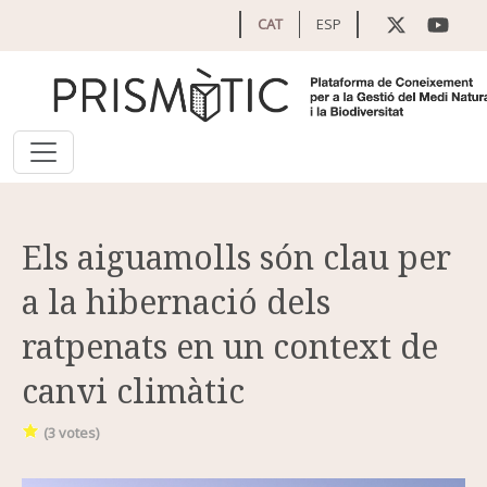
Vés al contingut
CAT
ESP
Els aiguamolls són clau per
a la hibernació dels
ratpenats en un context de
canvi climàtic
(
3
votes)