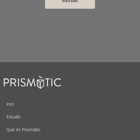
Peu
Inici
Estudis
Què és Prismàtic