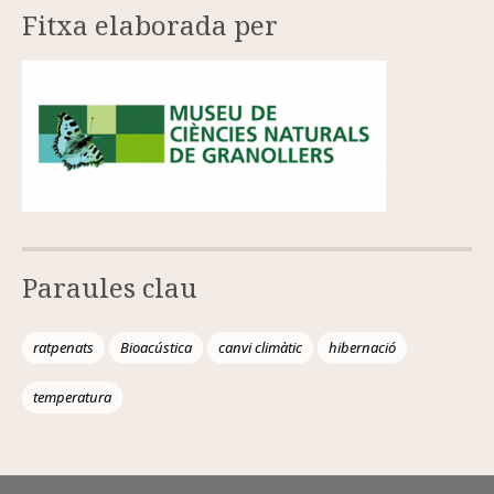
Fitxa elaborada per
Paraules clau
ratpenats
Bioacústica
canvi climàtic
hibernació
temperatura