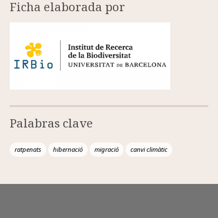
Ficha elaborada por
Palabras clave
ratpenats
hibernació
migració
canvi climàtic