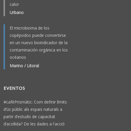
calor
Urbano
-
2023
El microbioma de los
copépodos puede convertirse
en un nuevo bioindicador de la
contaminación orgánica en los
océanos
Marino / Litoral
-
2026
EVENTOS
#cafèPrismàtic: Com definir límits
d’ús públic als espais naturals a
partir d’estudis de capacitat
d’acollida? De les dades a l'acció