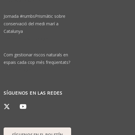
1 week 6 days ago
Jornada #rumbsPrismàtic sobre
conservació del medi marí a
Catalunya
2 months 4 weeks ago
Com gestionar riscos naturals en
espais cada cop més freqüentats?
3 months ago
SÍGUENOS EN LAS REDES