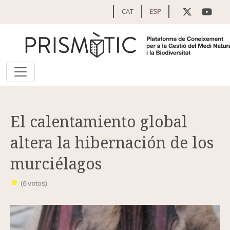
Pasar al contenido principal
CAT
ESP
El calentamiento global
altera la hibernación de los
murciélagos
(
6
votos)