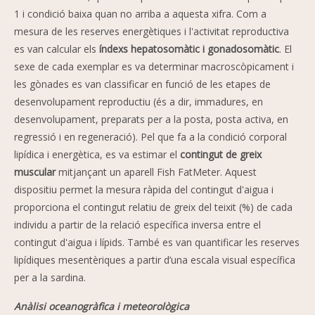
1 i condició baixa quan no arriba a aquesta xifra. Com a
mesura de les reserves energètiques i l'activitat reproductiva
es van calcular els
índexs hepatosomàtic i gonadosomàtic
. El
sexe de cada exemplar es va determinar macroscòpicament i
les gònades es van classificar en funció de les etapes de
desenvolupament reproductiu (és a dir, immadures, en
desenvolupament, preparats per a la posta, posta activa, en
regressió i en regeneració). Pel que fa a la condició corporal
lipídica i energètica, es va estimar el
contingut de greix
muscular
mitjançant un aparell Fish FatMeter. Aquest
dispositiu permet la mesura ràpida del contingut d'aigua i
proporciona el contingut relatiu de greix del teixit (%) de cada
individu a partir de la relació específica inversa entre el
contingut d'aigua i lípids. També es van quantificar les reserves
lipídiques mesentèriques a partir d’una escala visual específica
per a la sardina.
Anàlisi oceanogràfica i meteorològica