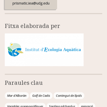
prismatic.iea@udg.edu
Fitxa elaborada per
Paraules clau
Mar d'Alboràn
Golf de Cadis
Contingut de lípids
Variables oceanogràfiques
Sardina pilchardus
migració