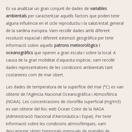
Es va analitzar un gran conjunt de dades de
variables
ambientals
per caracteritzar aquells factors que poden tenir
alguna influència en el cicle reproductiu i la salut/estat general
de la sardina europea. Vam recollir dades amb diferent
resolució espacial i diferent extensió geogràfica per tenir
informació sobre aquells
patrons meteorològics i
oceanogràfics
que operen a gran escala i sobre la local. A
causa de la gran mobilitat d'aquesta espècie, vam recollir
dades representatives de les condicions ambientals tant
costaneres com de mar obert.
Les dades de temperatura de la superfície del mar (°C) es van
obtenir de l'Agència Nacional Oceanogràfica i Atmosfèrica
(NOAA). Les concentracions de clorofil·la superficial (mg/m3)
es van obtenir del lloc web Ocean Color de la NASA
(Administració Nacional d'Aeronàutica i Espai). Per tenir
informació sobre les condicions atmosfèriques, vam
descarregar sèries temporals mensuals de reanàlisi de