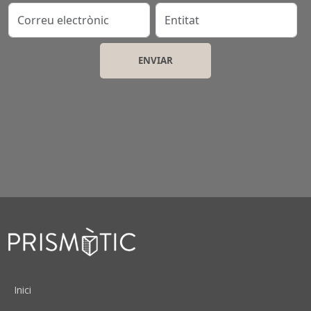
Correu electrònic
Entitat
Peu
Inici