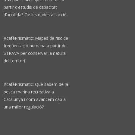
partir d’estudis de capacitat
d’acollida? De les dades a l'acció
2 weeks 1 day ago
#cafèPrismàtic: Mapes de risc de
freqüentació humana a partir de
STRAVA per conservar la natura
del territori
3 weeks 4 days ago
#cafèPrismàtic: Què sabem de la
pesca marina recreativa a
Catalunya i com avancem cap a
una millor regulació?
1 month 4 weeks ago