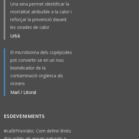
Una eina permet identificar la
mortalitat atribuïble a la calor i
reforçar la prevenció davant
les onades de calor
Urbà
-
2023
El microbioma dels copèpodes
pot convertir-se en un nou
bioindicador de la
contaminació orgànica als
oceans
Marí / Litoral
-
2026
ESDEVENIMENTS
#cafèPrismàtic: Com definir límits
d’ús públic als espais naturals a