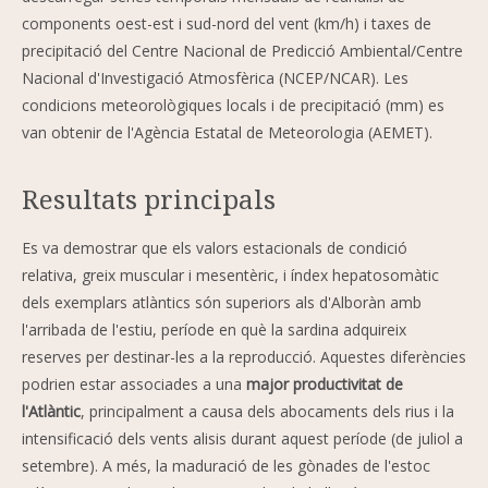
components oest-est i sud-nord del vent (km/h) i taxes de
precipitació del Centre Nacional de Predicció Ambiental/Centre
Nacional d'Investigació Atmosfèrica (NCEP/NCAR). Les
condicions meteorològiques locals i de precipitació (mm) es
van obtenir de l'Agència Estatal de Meteorologia (AEMET).
Resultats principals
Es va demostrar que els valors estacionals de condició
relativa, greix muscular i mesentèric, i índex hepatosomàtic
dels exemplars atlàntics són superiors als d'Alboràn amb
l'arribada de l'estiu, període en què la sardina adquireix
reserves per destinar-les a la reproducció. Aquestes diferències
podrien estar associades a una
major productivitat de
l'Atlàntic
, principalment a causa dels abocaments dels rius i la
intensificació dels vents alisis durant aquest període (de juliol a
setembre). A més, la maduració de les gònades de l'estoc