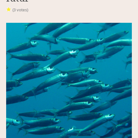
(
3
votes)