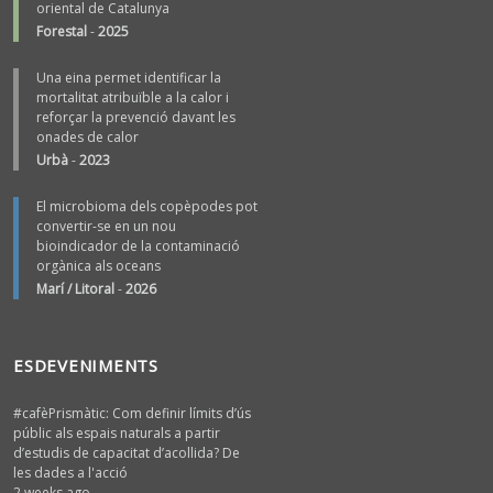
oriental de Catalunya
Forestal
-
2025
Una eina permet identificar la
mortalitat atribuïble a la calor i
reforçar la prevenció davant les
onades de calor
Urbà
-
2023
El microbioma dels copèpodes pot
convertir-se en un nou
bioindicador de la contaminació
orgànica als oceans
Marí / Litoral
-
2026
ESDEVENIMENTS
#cafèPrismàtic: Com definir límits d’ús
públic als espais naturals a partir
d’estudis de capacitat d’acollida? De
les dades a l'acció
2 weeks ago