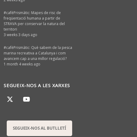
#cafèPrismàtic: Mapes de risc de
freqüentació humana a partir de
STRAVA per conservar la natura del
territori
3 weeks 3 days ago
#cafèPrismàtic: Què sabem de la pesca
marina recreativa a Catalunya i com
avancem cap a una millor regulació?
1 month 4 weeks ago
SEGUEIX-NOS A LES XARXES
SEGUEIX-NOS AL BUTLLETÍ