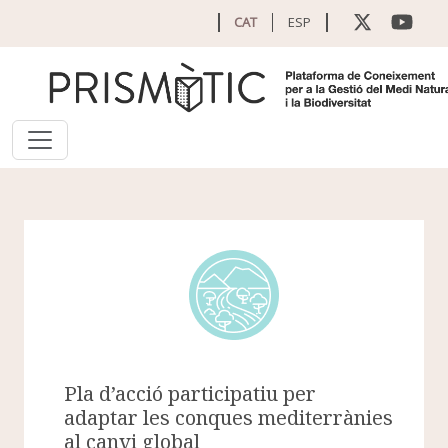
Vés al contingut
CAT
ESP
Pla d’acció participatiu per
adaptar les conques mediterrànies
al canvi global