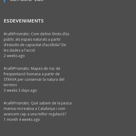
ESDEVENIMENTS
#cafèPrismàtic: Com definir límits d’ús
públic als espais naturals a partir
d’estudis de capacitat d’acollida? De
les dades a l'acció
2 weeks ago
#cafèPrismàtic: Mapes de risc de
freqüentació humana a partir de
STRAVA per conservar la natura del
territori
3 weeks 3 days ago
#cafèPrismàtic: Què sabem de la pesca
marina recreativa a Catalunya i com
avancem cap a una millor regulació?
1 month 4 weeks ago