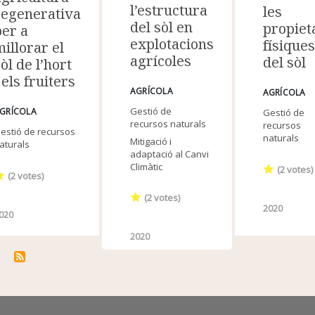
l’estructura
les
regenerativa
del sòl en
propiet
per a
explotacions
físiques
millorar el
agrícoles
del sòl
òl de l’hort
 els fruiters
AGRÍCOLA
AGRÍCOLA
Gestió de
GRÍCOLA
Gestió de
recursos naturals
recursos
estió de recursos
naturals
Mitigació i
aturals
adaptació al Canvi
Climàtic
(
2
votes)
(
2
votes)
(
2
votes)
2020
020
2020