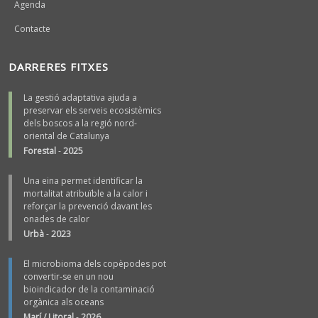
Agenda
Contacte
DARRERES FITXES
La gestió adaptativa ajuda a
preservar els serveis ecosistèmics
dels boscos a la regió nord-
oriental de Catalunya
Forestal
-
2025
Una eina permet identificar la
mortalitat atribuïble a la calor i
reforçar la prevenció davant les
onades de calor
Urbà
-
2023
El microbioma dels copèpodes pot
convertir-se en un nou
bioindicador de la contaminació
orgànica als oceans
Marí / Litoral
-
2026