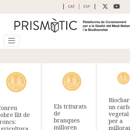
Vés al contingut
CAT
ESP
Biochar
Els triturats
un carb
Conreu
de
vegetal
obre llit de
branques
per a
troncs:
milloren
millora
agricultura