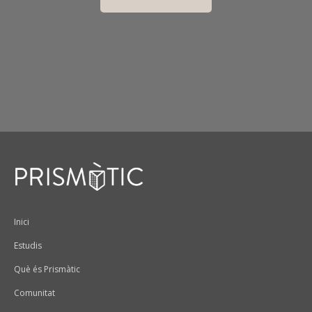
Peu
Inici
Estudis
Què és Prismàtic
Comunitat