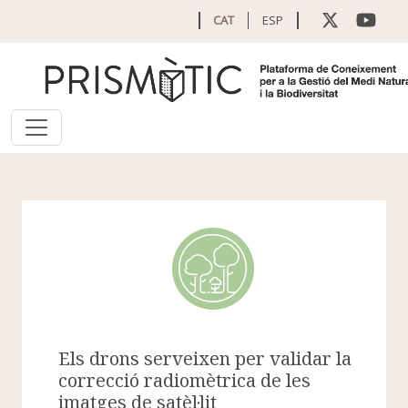
Vés al contingut
CAT
ESP
Els drons serveixen per validar la
correcció radiomètrica de les
imatges de satèl·lit