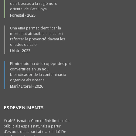
dels boscos a la regió nord-
oriental de Catalunya
Forestal
-
2025
Una eina permet identificar la
mortalitat atribuïble a la calor i
reforçar la prevenció davant les
onades de calor
Urbà
-
2023
El microbioma dels copèpodes pot
convertir-se en un nou
bioindicador de la contaminació
orgànica als oceans
Marí / Litoral
-
2026
ESDEVENIMENTS
#cafèPrismàtic: Com definir límits d’ús
públic als espais naturals a partir
d’estudis de capacitat d’acollida? De