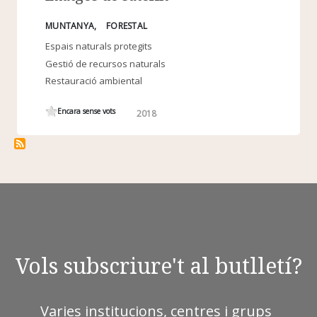
MUNTANYA
FORESTAL
Espais naturals protegits
Gestió de recursos naturals
Restauració ambiental
Encara sense vots
2018
Vols subscriure't al butlletí?
Varies institucions, centres i grups