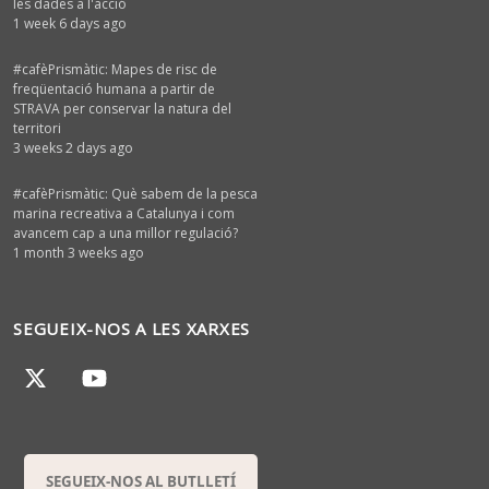
les dades a l'acció
1 week 6 days ago
#cafèPrismàtic: Mapes de risc de
freqüentació humana a partir de
STRAVA per conservar la natura del
territori
3 weeks 2 days ago
#cafèPrismàtic: Què sabem de la pesca
marina recreativa a Catalunya i com
avancem cap a una millor regulació?
1 month 3 weeks ago
SEGUEIX-NOS A LES XARXES
SEGUEIX-NOS AL BUTLLETÍ