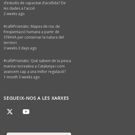
d’estudis de capacitat d’acollida? De
les dades a l'acció
2 weeks ago
#cafèPrismàtic: Mapes de risc de
freqüentació humana a partir de
STRAVA per conservar la natura del
territori
3 weeks 3 days ago
#cafèPrismàtic: Què sabem de la pesca
marina recreativa a Catalunya i com
avancem cap a una millor regulació?
1 month 3 weeks ago
SEGUEIX-NOS A LES XARXES