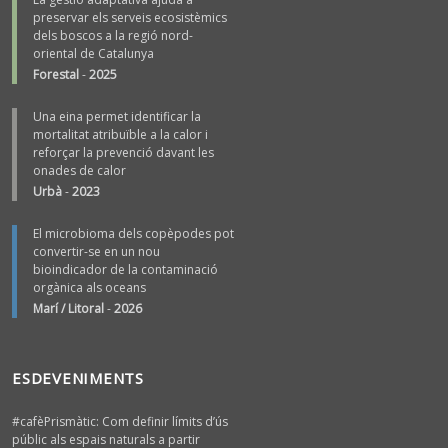
preservar els serveis ecosistèmics
dels boscos a la regió nord-
oriental de Catalunya
Forestal
-
2025
Una eina permet identificar la
mortalitat atribuïble a la calor i
reforçar la prevenció davant les
onades de calor
Urbà
-
2023
El microbioma dels copèpodes pot
convertir-se en un nou
bioindicador de la contaminació
orgànica als oceans
Marí / Litoral
-
2026
ESDEVENIMENTS
#cafèPrismàtic: Com definir límits d’ús
públic als espais naturals a partir