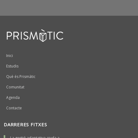
Peu
Inici
Estudis
Què és Prismàtic
Comunitat
Agenda
Contacte
DARRERES FITXES
La gestió adaptativa ajuda a