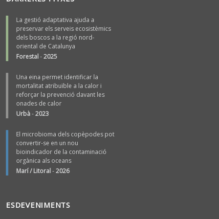
La gestió adaptativa ajuda a
preservar els serveis ecosistèmics
dels boscos a la regió nord-
oriental de Catalunya
Forestal
-
2025
Una eina permet identificar la
mortalitat atribuïble a la calor i
reforçar la prevenció davant les
onades de calor
Urbà
-
2023
El microbioma dels copèpodes pot
convertir-se en un nou
bioindicador de la contaminació
orgànica als oceans
Marí / Litoral
-
2026
ESDEVENIMENTS