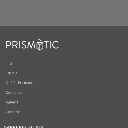
Peu
Inici
Estudis
Què és Prismàtic
Comunitat
Agenda
Contacte
DARRERES FITXES