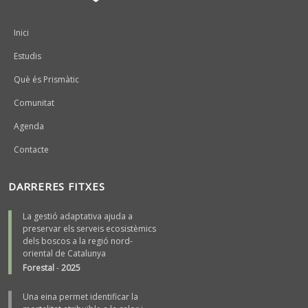
Peu
Inici
Estudis
Què és Prismàtic
Comunitat
Agenda
Contacte
DARRERES FITXES
La gestió adaptativa ajuda a
preservar els serveis ecosistèmics
dels boscos a la regió nord-
oriental de Catalunya
Forestal
-
2025
Una eina permet identificar la