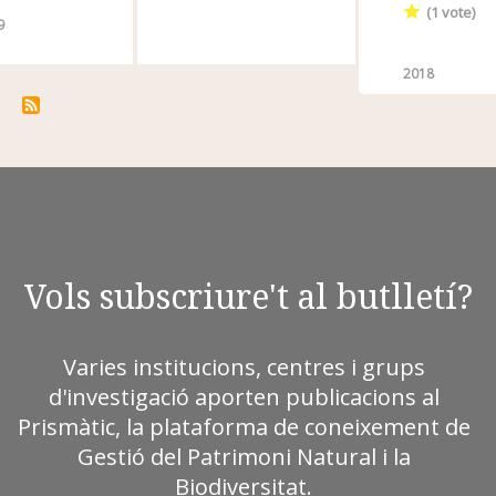
(
1
vote)
9
2018
Vols subscriure't al butlletí?
Varies institucions, centres i grups
d'investigació aporten publicacions al
Prismàtic, la plataforma de coneixement de
Gestió del Patrimoni Natural i la
Biodiversitat.