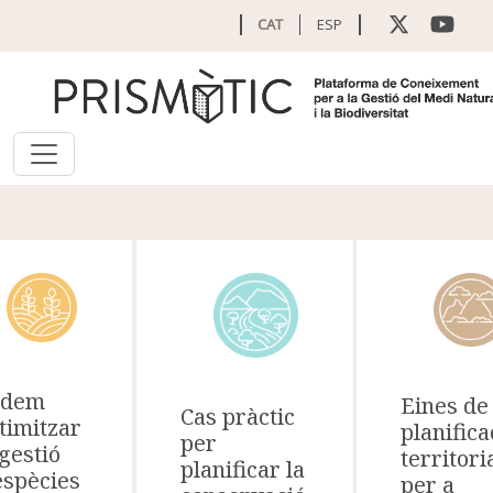
Vés al contingut
CAT
ESP
odem
Eines de
Cas pràctic
timitzar
planifica
per
 gestió
territori
planificar la
espècies
per a