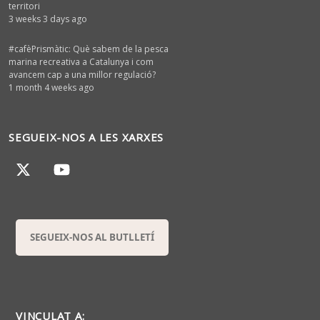
territori
3 weeks 3 days ago
#cafèPrismàtic: Què sabem de la pesca
marina recreativa a Catalunya i com
avancem cap a una millor regulació?
1 month 4 weeks ago
SEGUEIX-NOS A LES XARXES
SEGUEIX-NOS AL BUTLLETÍ
VINCULAT A: