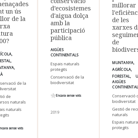
conservació
enaçades
millorar
d’ecosistemes
nt un ús
l'eficiènc
d'aigua dolça
llor de la
de les
amb la
rxa
xarxes d
participació
tura
seguime
pública
00?
de
biodiver
AIGÜES
ÍCOLA
CONTINENTALS
ESTAL
MUNTANYA
Espais naturals
NTANYA
protegits
AGRÍCOLA
BÀ
FORESTAL
U
Conservació de la
AIGÜES
biodiversitat
servació de la
CONTINENTAL
iversitat
Conservació d
Encara sense vots
tió de
biodiversitat
ursos naturals
Gestió de re
ais naturals
2019
naturals
tegits
Espais natura
protegits
ncara sense vots