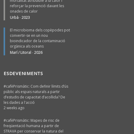
mortalitat atribuïble a la calor i
reforçar la prevenció davant les
onades de calor
Urbà
-
2023
El microbioma dels copèpodes pot
convertir-se en un nou
bioindicador de la contaminació
orgànica als oceans
Marí / Litoral
-
2026
ESDEVENIMENTS
#cafèPrismàtic: Com definir límits d’ús
públic als espais naturals a partir
d’estudis de capacitat d’acollida? De
les dades a l'acció
2 weeks ago
#cafèPrismàtic: Mapes de risc de
freqüentació humana a partir de
STRAVA per conservar la natura del