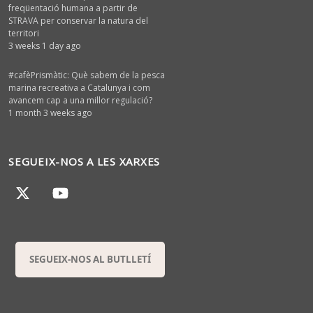
freqüentació humana a partir de
STRAVA per conservar la natura del
territori
3 weeks 1 day ago
#cafèPrismàtic: Què sabem de la pesca
marina recreativa a Catalunya i com
avancem cap a una millor regulació?
1 month 3 weeks ago
SEGUEIX-NOS A LES XARXES
SEGUEIX-NOS AL BUTLLETÍ