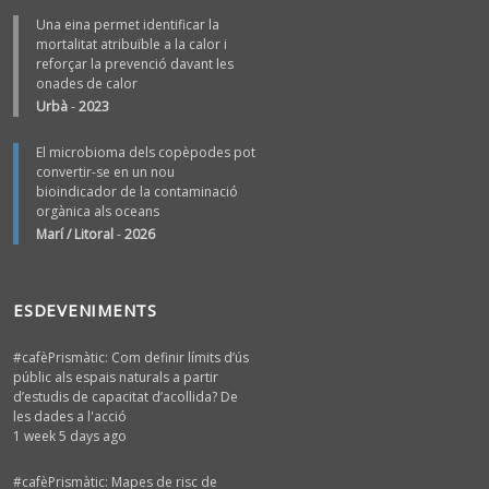
Una eina permet identificar la
mortalitat atribuïble a la calor i
reforçar la prevenció davant les
onades de calor
Urbà
-
2023
El microbioma dels copèpodes pot
convertir-se en un nou
bioindicador de la contaminació
orgànica als oceans
Marí / Litoral
-
2026
ESDEVENIMENTS
#cafèPrismàtic: Com definir límits d’ús
públic als espais naturals a partir
d’estudis de capacitat d’acollida? De
les dades a l'acció
1 week 5 days ago
#cafèPrismàtic: Mapes de risc de