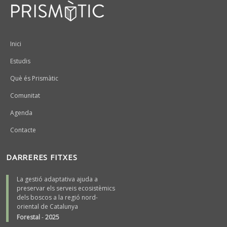
Peu
Inici
Estudis
Què és Prismàtic
Comunitat
Agenda
Contacte
DARRERES FITXES
La gestió adaptativa ajuda a
preservar els serveis ecosistèmics
dels boscos a la regió nord-
oriental de Catalunya
Forestal
-
2025