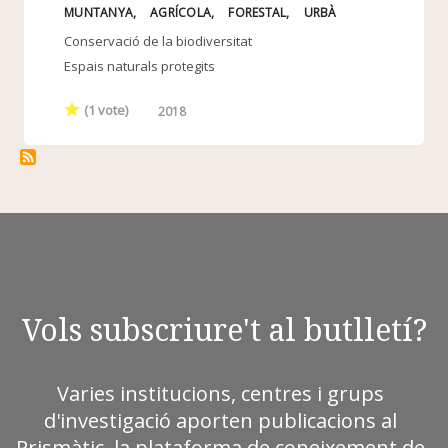
MUNTANYA
AGRÍCOLA
FORESTAL
URBÀ
Conservació de la biodiversitat
Espais naturals protegits
(
1
vote)
2018
Vols subscriure't al butlletí?
Varies institucions, centres i grups
d'investigació aporten publicacions al
Prismàtic, la plataforma de coneixement de