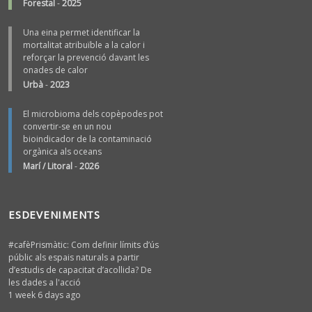
Forestal
-
2025
Una eina permet identificar la
mortalitat atribuïble a la calor i
reforçar la prevenció davant les
onades de calor
Urbà
-
2023
El microbioma dels copèpodes pot
convertir-se en un nou
bioindicador de la contaminació
orgànica als oceans
Marí / Litoral
-
2026
ESDEVENIMENTS
#cafèPrismàtic: Com definir límits d’ús
públic als espais naturals a partir
d’estudis de capacitat d’acollida? De
les dades a l'acció
1 week 6 days ago