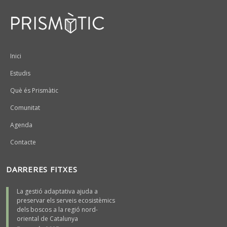
Peu
Inici
Estudis
Què és Prismàtic
Comunitat
Agenda
Contacte
DARRERES FITXES
La gestió adaptativa ajuda a
preservar els serveis ecosistèmics
dels boscos a la regió nord-
oriental de Catalunya