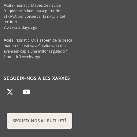
#cafèPrismàtic: Mapes de risc de
freqüentació humana a partir de
STRAVA per conservar la natura del
territori
3 weeks 2 days ago
#cafèPrismàtic: Què sabem de la pesca
marina recreativa a Catalunya i com
avancem cap a una millor regulació?
1 month 3 weeks ago
SEGUEIX-NOS A LES XARXES
SEGUEIX-NOS AL BUTLLETÍ