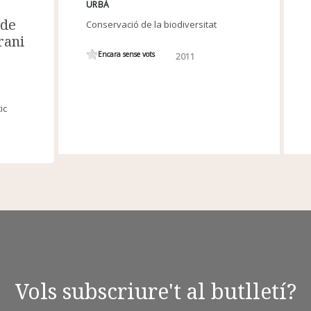
URBÀ
 de
Conservació de la biodiversitat
rani
Encara sense vots
2011
ic
Vols subscriure't al butlletí?