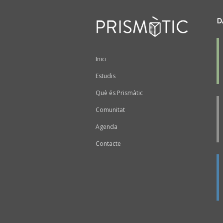
D
Peu
Inici
Estudis
Què és Prismàtic
Comunitat
Agenda
Contacte