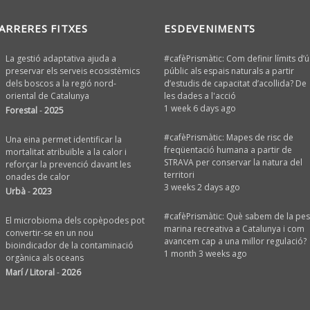
ARRERES FITXES
ESDEVENIMENTS
La gestió adaptativa ajuda a
#cafèPrismàtic: Com definir límits d’ú
preservar els serveis ecosistèmics
públic als espais naturals a partir
dels boscos a la regió nord-
d’estudis de capacitat d’acollida? De
oriental de Catalunya
les dades a l'acció
1 week 6 days ago
Forestal
-
2025
#cafèPrismàtic: Mapes de risc de
Una eina permet identificar la
freqüentació humana a partir de
mortalitat atribuïble a la calor i
STRAVA per conservar la natura del
reforçar la prevenció davant les
territori
onades de calor
3 weeks 2 days ago
Urbà
-
2023
#cafèPrismàtic: Què sabem de la pe
El microbioma dels copèpodes pot
marina recreativa a Catalunya i com
convertir-se en un nou
avancem cap a una millor regulació?
bioindicador de la contaminació
1 month 3 weeks ago
orgànica als oceans
Marí / Litoral
-
2026