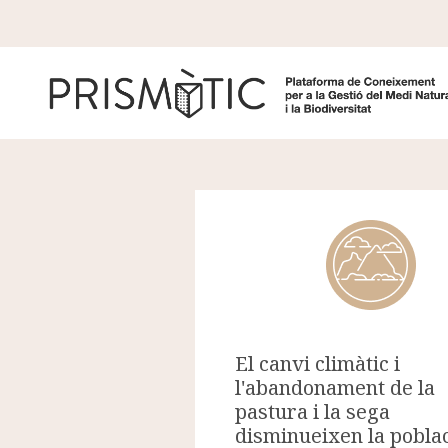
Vés al contingut
El canvi climàtic i
l'abandonament de la
pastura i la sega
disminueixen la pobla