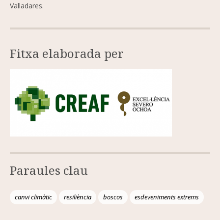
Valladares.
Fitxa elaborada per
Paraules clau
canvi climàtic
resiliència
boscos
esdeveniments extrems