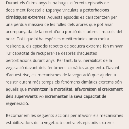
Durant els últims anys hi ha hagut diferents episodis de
decaïment forestal a Espanya vinculats a
pertorbacions
climàtiques extremes.
Aquests episodis es caracteritzen per
una pèrdua massiva de les fulles dels arbres que pot anar
acompanyada de la mort d'una porció dels arbres i matolls del
bosc. Tot i que hi ha espècies mediterrànies amb molta
resiliència, els episodis repetits de sequera extrema fan minvar
llur capacitat de recuperar-se després d'aquestes
pertorbacions durant anys. Per tant, la vulnerabilitat de la
vegetació davant dels fenòmens climàtics augmenta. Davant
d'aquest risc, els mecanismes de la vegetació que ajuden a
resistir durant més temps els fenòmens climàtics extrems són
aquells que
minimitzen la mortalitat
,
afavoreixen el creixement
dels supervivents
i/o
incrementen la seva capacitat de
regeneració.
Recomanem les següents accions per afavorir els mecanismes
estabilitzadors de la vegetació contra els episodis extrems: