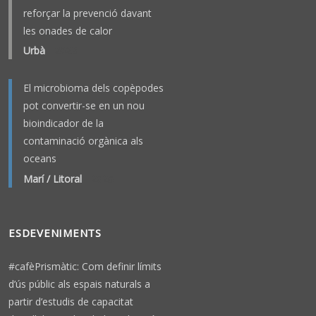
reforçar la prevenció davant
les onades de calor
Urbà
-
2023
El microbioma dels copèpodes
pot convertir-se en un nou
bioindicador de la
contaminació orgànica als
oceans
Marí / Litoral
-
2026
ESDEVENIMENTS
#cafèPrismàtic: Com definir límits
d’ús públic als espais naturals a
partir d’estudis de capacitat