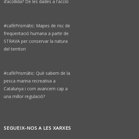
d’acollida? De les dades a l'acció
1 week 6 days ago
#cafèPrismàtic: Mapes de risc de
freqüentació humana a partir de
STRAVA per conservar la natura
del territori
3 weeks 2 days ago
#cafèPrismàtic: Què sabem de la
pesca marina recreativa a
Catalunya i com avancem cap a
una millor regulació?
1 month 3 weeks ago
SEGUEIX-NOS A LES XARXES