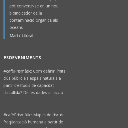
pot convertir-se en un nou
bioindicador de la
contaminació orgànica als
oceans
Marí / Litoral
-
2026
ESDEVENIMENTS
#cafèPrismàtic: Com definir límits
d’ús públic als espais naturals a
partir d’estudis de capacitat
d’acollida? De les dades a l'acció
2 weeks 1 day ago
#cafèPrismàtic: Mapes de risc de
freqüentació humana a partir de