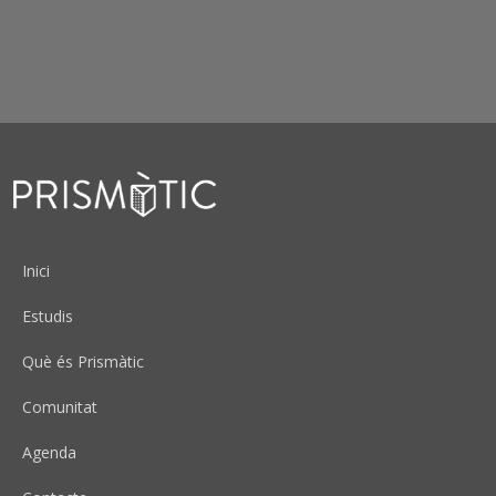
Peu
Inici
Estudis
Què és Prismàtic
Comunitat
Agenda