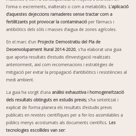
l’orina o excrements, inalterats o com a metabòlits.
L'aplicació
d’aquestes dejeccions ramaderes sense tractar com a
fertilitzants pot provocar la contaminació
per fàrmacs i
antibiòtics dels sòls i masses d’aigua de zones agrícoles.
En el marc d'un
Projecte Demostratiu del Pla de
Desenvolupament Rural 2014-2020
, s'ha elaborat una guia
que aporta resultats d’estudis d’investigació realitzats
anteriorment, així com recomenacions i estratègies de
mitigació per evitar la propagació d’antibiòtics i resistències al
medi ambient.
La guia ha sorgit d'una
anàlisi exhaustiva i homogeneïtzació
dels resultats obtinguts en estudis previs;
s’ha sintetitzat i
explicat de forma planera els resultats d’estudis previs
publicats en revistes científiques per a fer-los assimilables a
públics menys acostumats als documents científics.
Les
tecnologies escollides van ser
: