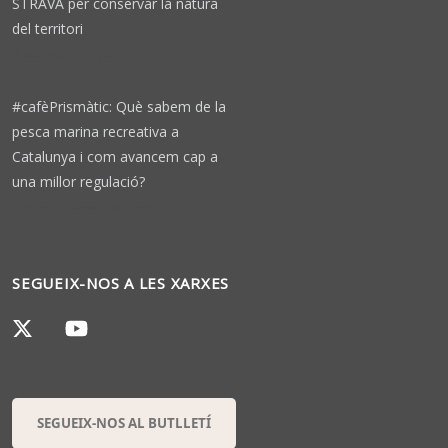
STRAVA per conservar la natura
del territori
3 weeks 4 days ago
#cafèPrismàtic: Què sabem de la
pesca marina recreativa a
Catalunya i com avancem cap a
una millor regulació?
1 month 4 weeks ago
SEGUEIX-NOS A LES XARXES
SEGUEIX-NOS AL BUTLLETÍ