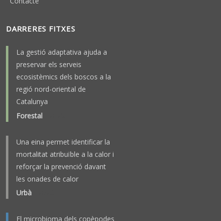
Contacte
DARRERES FITXES
La gestió adaptativa ajuda a
preservar els serveis
ecosistèmics dels boscos a la
regió nord-oriental de
Catalunya
Forestal
-
2025
Una eina permet identificar la
mortalitat atribuïble a la calor i
reforçar la prevenció davant
les onades de calor
Urbà
-
2023
El microbioma dels copèpodes