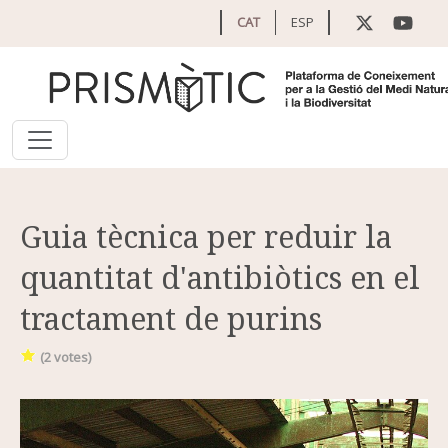
Vés al contingut
CAT
ESP
Guia tècnica per reduir la
quantitat d'antibiòtics en el
tractament de purins
(
2
votes)