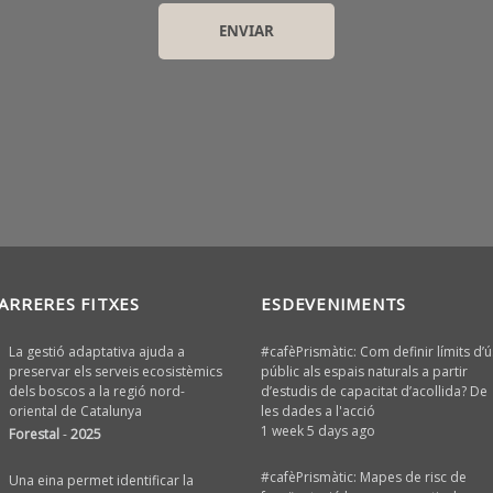
ARRERES FITXES
ESDEVENIMENTS
La gestió adaptativa ajuda a
#cafèPrismàtic: Com definir límits d’ú
preservar els serveis ecosistèmics
públic als espais naturals a partir
dels boscos a la regió nord-
d’estudis de capacitat d’acollida? De
oriental de Catalunya
les dades a l'acció
1 week 5 days ago
Forestal
-
2025
#cafèPrismàtic: Mapes de risc de
Una eina permet identificar la