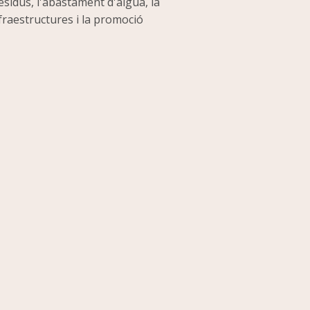
residus, l'abastament d'aigua, la
nfraestructures i la promoció