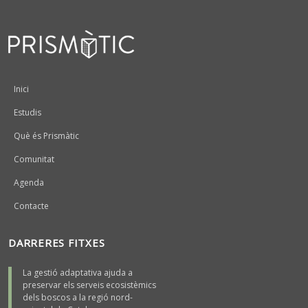
Peu
Inici
Estudis
Què és Prismàtic
Comunitat
Agenda
Contacte
DARRERES FITXES
La gestió adaptativa ajuda a
preservar els serveis ecosistèmics
dels boscos a la regió nord-