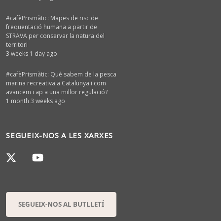
#cafèPrismàtic: Mapes de risc de
freqüentació humana a partir de
STRAVA per conservar la natura del
territori
3 weeks 1 day ago
#cafèPrismàtic: Què sabem de la pesca
marina recreativa a Catalunya i com
avancem cap a una millor regulació?
1 month 3 weeks ago
SEGUEIX-NOS A LES XARXES
SEGUEIX-NOS AL BUTLLETÍ