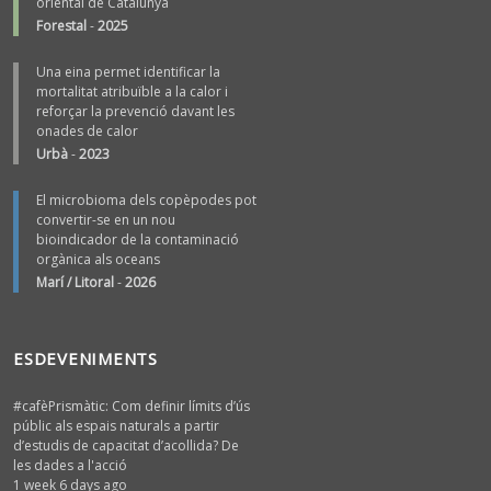
oriental de Catalunya
Forestal
-
2025
Una eina permet identificar la
mortalitat atribuïble a la calor i
reforçar la prevenció davant les
onades de calor
Urbà
-
2023
El microbioma dels copèpodes pot
convertir-se en un nou
bioindicador de la contaminació
orgànica als oceans
Marí / Litoral
-
2026
ESDEVENIMENTS
#cafèPrismàtic: Com definir límits d’ús
públic als espais naturals a partir
d’estudis de capacitat d’acollida? De
les dades a l'acció
1 week 6 days ago