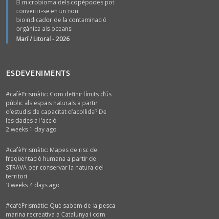
El microbioma dels copèpodes pot
convertir-se en un nou
bioindicador de la contaminació
orgànica als oceans
Marí / Litoral
-
2026
ESDEVENIMENTS
#cafèPrismàtic: Com definir límits d’ús
públic als espais naturals a partir
d’estudis de capacitat d’acollida? De
les dades a l'acció
2 weeks 1 day ago
#cafèPrismàtic: Mapes de risc de
freqüentació humana a partir de
STRAVA per conservar la natura del
territori
3 weeks 4 days ago
#cafèPrismàtic: Què sabem de la pesca
marina recreativa a Catalunya i com