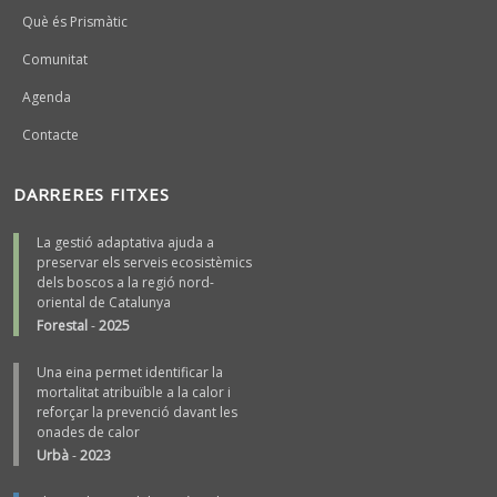
Què és Prismàtic
Comunitat
Agenda
Contacte
DARRERES FITXES
La gestió adaptativa ajuda a
preservar els serveis ecosistèmics
dels boscos a la regió nord-
oriental de Catalunya
Forestal
-
2025
Una eina permet identificar la
mortalitat atribuïble a la calor i
reforçar la prevenció davant les
onades de calor
Urbà
-
2023