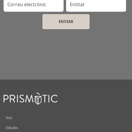
Correu electrònic
Entitat
Peu
Inici
Estudis