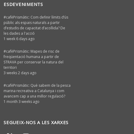
ESDEVENIMENTS
#cafèPrismàtic: Com definir límits d’ús
públic als espais naturals a partir
d’estudis de capacitat d’acollida? De
les dades a l'acció
1 week 6 days ago
#cafèPrismàtic: Mapes de risc de
freqüentació humana a partir de
STRAVA per conservar la natura del
territori
3 weeks 2 days ago
#cafèPrismàtic: Què sabem de la pesca
marina recreativa a Catalunya i com
avancem cap a una millor regulació?
1 month 3 weeks ago
SEGUEIX-NOS A LES XARXES