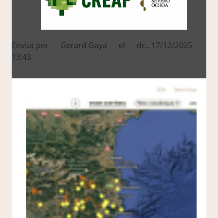
Enviat per
Gerard Gaya
el
dc., 17/12/2025 -
13:43