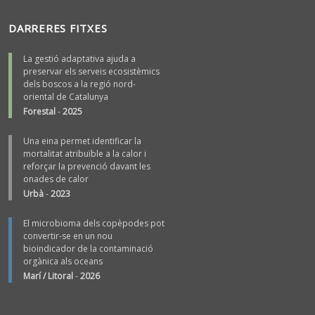
DARRERES FITXES
La gestió adaptativa ajuda a
preservar els serveis ecosistèmics
dels boscos a la regió nord-
oriental de Catalunya
Forestal
-
2025
Una eina permet identificar la
mortalitat atribuïble a la calor i
reforçar la prevenció davant les
onades de calor
Urbà
-
2023
El microbioma dels copèpodes pot
convertir-se en un nou
bioindicador de la contaminació
orgànica als oceans
Marí / Litoral
-
2026