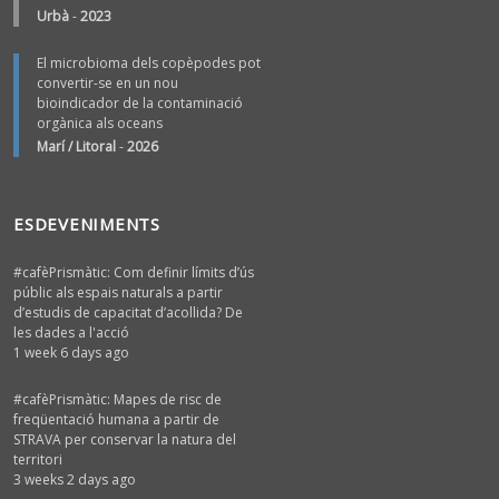
Urbà
-
2023
El microbioma dels copèpodes pot
convertir-se en un nou
bioindicador de la contaminació
orgànica als oceans
Marí / Litoral
-
2026
ESDEVENIMENTS
#cafèPrismàtic: Com definir límits d’ús
públic als espais naturals a partir
d’estudis de capacitat d’acollida? De
les dades a l'acció
1 week 6 days ago
#cafèPrismàtic: Mapes de risc de
freqüentació humana a partir de
STRAVA per conservar la natura del
territori
3 weeks 2 days ago