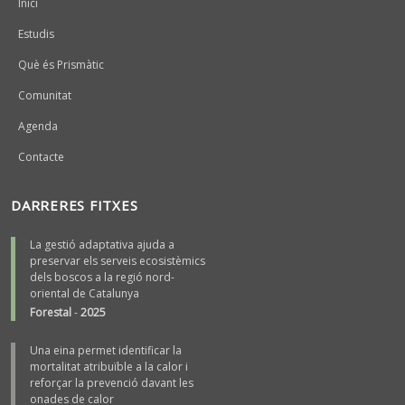
Inici
Estudis
Què és Prismàtic
Comunitat
Agenda
Contacte
DARRERES FITXES
La gestió adaptativa ajuda a
preservar els serveis ecosistèmics
dels boscos a la regió nord-
oriental de Catalunya
Forestal
-
2025
Una eina permet identificar la
mortalitat atribuïble a la calor i
reforçar la prevenció davant les
onades de calor