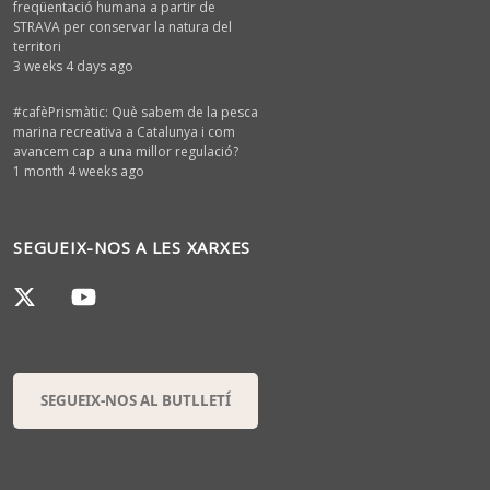
freqüentació humana a partir de
STRAVA per conservar la natura del
territori
3 weeks 4 days ago
#cafèPrismàtic: Què sabem de la pesca
marina recreativa a Catalunya i com
avancem cap a una millor regulació?
1 month 4 weeks ago
SEGUEIX-NOS A LES XARXES
SEGUEIX-NOS AL BUTLLETÍ