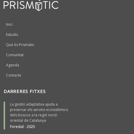
Peu
Inici
Estudis
Què és Prismàtic
Comunitat
Agenda
Contacte
DARRERES FITXES
La gestió adaptativa ajuda a
preservar els serveis ecosistèmics
dels boscos a la regió nord-
oriental de Catalunya
Forestal
-
2025