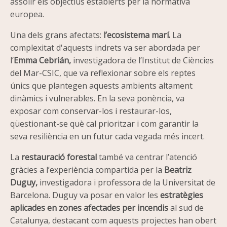
assolir els objectius establerts per la normativa
europea.
Una dels grans afectats:
l’ecosistema marí.
La
complexitat d'aquests indrets va ser abordada per
l’
Emma Cebrián,
investigadora de l’Institut de Ciències
del Mar-CSIC, que va reflexionar sobre els reptes
únics que plantegen aquests ambients altament
dinàmics i vulnerables. En la seva ponència, va
exposar com conservar-los i restaurar-los,
qüestionant-se què cal prioritzar i com garantir la
seva resiliència en un futur cada vegada més incert.
La
restauració forestal
també va centrar l’atenció
gràcies a l’experiència compartida per la
Beatriz
Duguy,
investigadora i professora de la Universitat de
Barcelona. Duguy va posar en valor les
estratègies
aplicades en zones afectades per incendis
al sud de
Catalunya, destacant com aquests projectes han obert