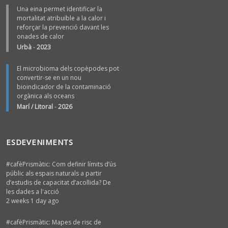
Una eina permet identificar la
mortalitat atribuïble a la calor i
reforçar la prevenció davant les
onades de calor
Urbà
-
2023
El microbioma dels copèpodes pot
convertir-se en un nou
bioindicador de la contaminació
orgànica als oceans
Marí / Litoral
-
2026
ESDEVENIMENTS
#cafèPrismàtic: Com definir límits d’ús
públic als espais naturals a partir
d’estudis de capacitat d’acollida? De
les dades a l'acció
2 weeks 1 day ago
#cafèPrismàtic: Mapes de risc de